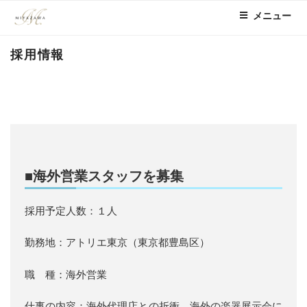
コ
メニュー
ン
テ
採用情報
ン
ツ
へ
ス
キ
ッ
プ
■海外営業スタッフを募集
採用予定人数：１人
勤務地：アトリエ東京（東京都豊島区）
職 種：海外営業
仕事の内容：海外代理店との折衝、海外の楽器展示会に