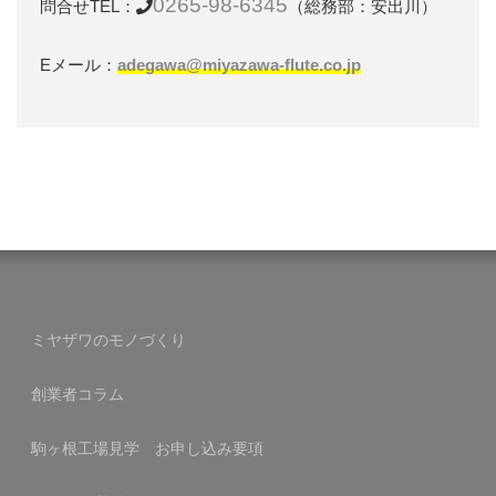
0265-98-6345
問合せTEL：
（総務部：安出川）
Eメール：
adegawa@miyazawa-flute.co.jp
ミヤザワのモノづくり
創業者コラム
駒ヶ根工場見学 お申し込み要項