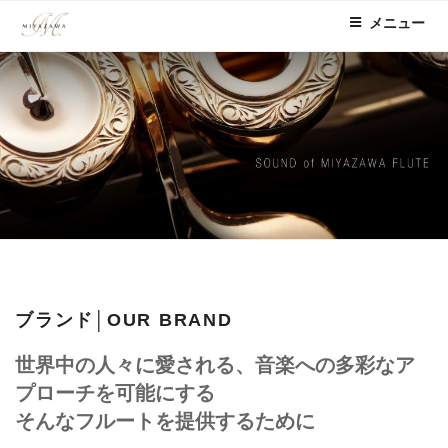
コ
メニュー
ン
テ
ン
ツ
へ
ス
キ
ッ
プ
ブランド│OUR BRAND
世界中の人々に愛される、音楽への多彩なア
プローチを可能にする
そんなフルートを提供するために