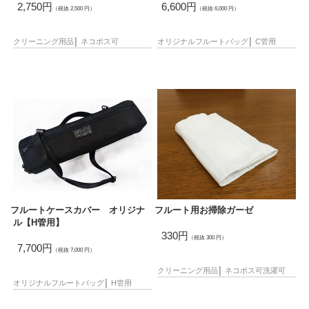
2,750円
6,600円
（税抜 2,500 円）
（税抜 6,000 円）
クリーニング用品
│
ネコポス可
オリジナル
フルートバッグ
│
C管用
フルートケースカバー オリジナ
フルート用お掃除ガーゼ
ル【H管用】
330円
（税抜 300 円）
7,700円
（税抜 7,000 円）
クリーニング用品
│
ネコポス可
洗濯可
オリジナル
フルートバッグ
│
H管用