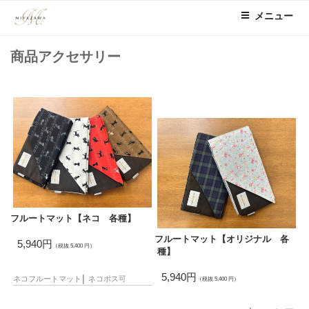
コ
メニュー
ン
テ
商品アクセサリー
ン
ツ
へ
ス
キ
ッ
プ
フルートマット【ネコ 各種】
フルートマット【オリジナル 各
5,940円
（税抜 5,400 円）
種】
5,940円
ネコ
フルートマット
│
ネコポス可
（税抜 5,400 円）