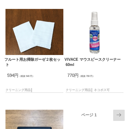
フルート用お掃除ガーゼ２枚セッ
VIVACE マウスピースクリーナー
ト
60ml
594円
770円
（税抜 540 円）
（税抜 700 円）
クリーニング用品
│
クリーニング用品
│
ネコポス可
次
ページ
1
の
ペ