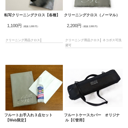
転写クリーニングクロス【各種】
クリーニングクロス（ノーマル）
1,100円
2,200円
（税抜 1,000 円）
（税抜 2,000 円）
クリーニング用品
クロス
│
クリーニング用品
クロス
│
ネコポス可
洗
濯可
フルートお手入れ３点セット
フルートケースカバー オリジナ
【Web限定】
ル【C管用】