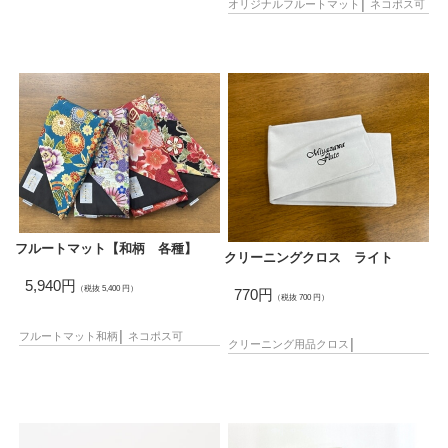
オリジナル
フルートマット
│
ネコポス可
投
稿
ナ
フルートマット【和柄 各種】
クリーニングクロス ライト
ビ
5,940円
（税抜 5,400 円）
ゲ
770円
（税抜 700 円）
ー
フルートマット
和柄
│
ネコポス可
クリーニング用品
クロス
│
シ
ョ
ン