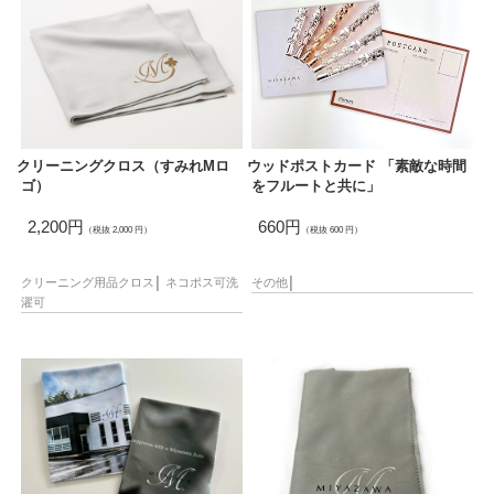
クリーニングクロス（すみれMロ
ウッドポストカード 「素敵な時間
ゴ）
をフルートと共に」
2,200円
660円
（税抜 2,000 円）
（税抜 600 円）
クリーニング用品
クロス
│
ネコポス可
洗
その他
│
濯可