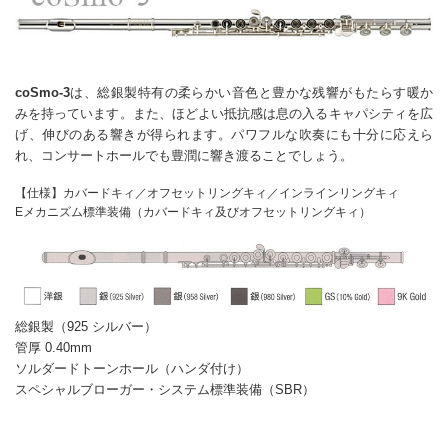
coSmo-3
は、総銀製特有の柔らかい音色と豊かな残響がもたらす暖か
みを持っています。また、ほどよい抵抗感は息の入るキャパシティを広
げ、伸びのある響きが得られます。パワフルな吹奏にも十分に応えら
れ、コンサートホールでも豊潤に響き渡ることでしょう。
【仕様】カバードキィ／オフセットリングキィ／インラインリングキィ
Eメカニズム標準装備（カバードキィ及びオフセットリングキィ）
総銀製（925 シルバー）
管厚 0.40mm
ソルダードトーンホール（ハンダ付け）
スペシャルブローガー・システム標準装備（SBR）