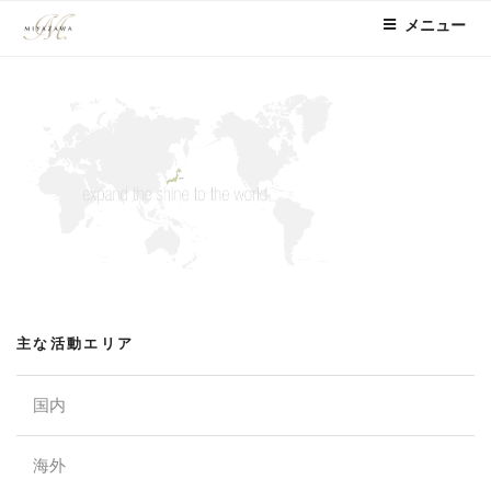
コ
メニュー
ン
テ
ン
ツ
へ
ス
キ
ッ
プ
主な活動エリア
国内
海外