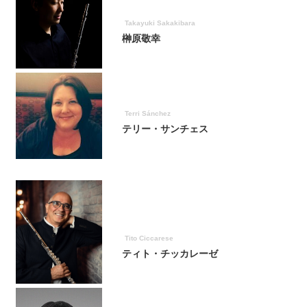
Takayuki Sakakibara
榊原敬幸
Terri Sánchez
テリー・サンチェス
Tito Ciccarese
ティト・チッカレーゼ