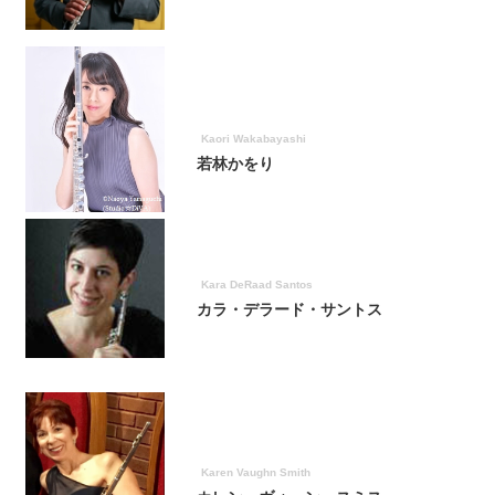
Kaori Wakabayashi
若林かをり
Kara DeRaad Santos
カラ・デラード・サントス
Karen Vaughn Smith