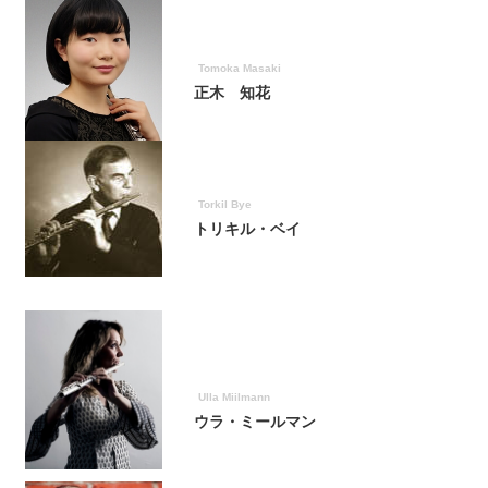
Tomoka Masaki
正木 知花
Torkil Bye
トリキル・ベイ
Ulla Miilmann
ウラ・ミールマン