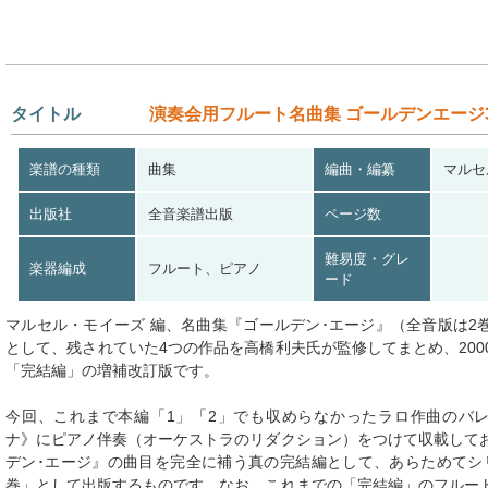
タイトル
演奏会用フルート名曲集 ゴールデンエージ
楽譜の種類
曲集
編曲・編纂
マルセ
出版社
全音楽譜出版
ページ数
難易度・グレ
楽器編成
フルート、ピアノ
ード
マルセル・モイーズ 編、名曲集『ゴールデン･エージ』（全音版は2
として、残されていた4つの作品を高橋利夫氏が監修してまとめ、200
「完結編」の増補改訂版です。
今回、これまで本編「1」「2」でも収めらなかったラロ作曲のバ
ナ》にピアノ伴奏（オーケストラのリダクション）をつけて収載して
デン･エージ』の曲目を完全に補う真の完結編として、あらためてシ
巻」として出版するものです。なお、これまでの「完結編」のフルー