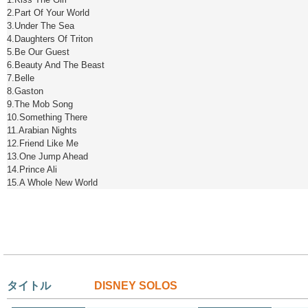
2.Part Of Your World
3.Under The Sea
4.Daughters Of Triton
5.Be Our Guest
6.Beauty And The Beast
7.Belle
8.Gaston
9.The Mob Song
10.Something There
11.Arabian Nights
12.Friend Like Me
13.One Jump Ahead
14.Prince Ali
15.A Whole New World
タイトル
DISNEY SOLOS