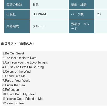
楽譜の種類
曲集
編曲・編纂
出版社
LEONARD
ページ数
23
難易度・グレ
楽器編成
フルート
ード
曲目リスト（曲集のみ）
1.Be Our Guest
2.The Bell Of Notre Dam
3.Can You Feel the Love Tonight
4.I Just Can’t Wait to Be King
5.Colors of the Wind
6.Friend Like Me
7.Part of Your World
8.Under the Sea
9.Reflection
10.You’ll Be in My Heart
11.You’ve Got a Friend in Me
12.Zero to Hero