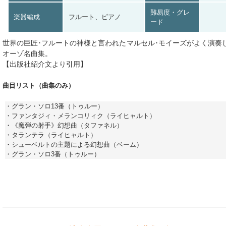
難易度・グレ
楽器編成
フルート、ピアノ
ード
世界の巨匠･フルートの神様と言われたマルセル･モイーズがよく演奏
オーゾ名曲集。
【出版社紹介文より引用】
曲目リスト（曲集のみ）
・グラン・ソロ13番（トゥルー）
・ファンタジィ・メランコリィク（ライヒャルト）
・《魔弾の射手》幻想曲（タファネル）
・タランテラ（ライヒャルト）
・シューベルトの主題による幻想曲（ベーム）
・グラン・ソロ3番（トゥルー）