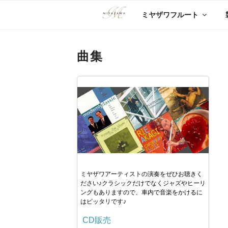
コ
ミヤザワフルート
ン
テ
ン
ツ
曲集
へ
ス
キ
ッ
プ
ミヤザワアーティストの演奏をぜひお聴きく
ださい♪クラシックだけでなくジャズやヒーリ
ングもありますので、車内で音楽をかけるに
はピッタリです♪
CD販売