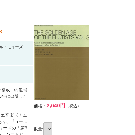
3
ル・モイーズ
巻構成）の追補
0年に出版した
2,640円
価格：
（税込）
レエ音楽《ナム
おり、『ゴール
リーズの「第3
数量:
ト・パートで、