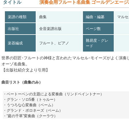
タイトル
演奏会用フルート名曲集 ゴールデンエージ
楽譜の種類
曲集
編曲・編纂
マルセ
出版社
全音楽譜出版
ページ数
難易度・グレ
楽器編成
フルート、ピアノ
ード
世界の巨匠･フルートの神様と言われたマルセル･モイーズがよく演奏
オーゾ名曲集。
【出版社紹介文より引用】
曲目リスト（曲集のみ）
・ベートーベンの主題による変奏曲（リンドペイントナー）
・グラン・ソロ5番（トゥルー）
・うつろな心変奏曲（ベーム）
・グランド・ポロネーズ（ベーム）
・“庭の千草”変奏曲（クーラウ）