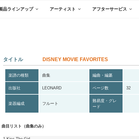
製品ラインアップ
アーティスト
アフターサービス
タイトル
DISNEY MOVIE FAVORITES
楽譜の種類
曲集
編曲・編纂
出版社
LEONARD
ページ数
32
難易度・グレ
楽器編成
フルート
ード
曲目リスト（曲集のみ）
1.Kiss The Girl