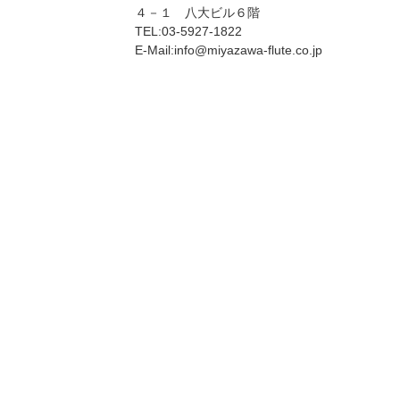
４－１ 八大ビル６階
TEL:03-5927-1822
E-Mail:info@miyazawa-flute.co.jp