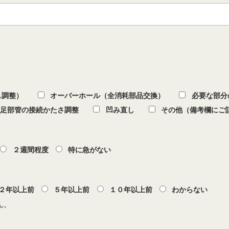
ンス調整）
オーバーホール（全消耗部品交換）
必要な部
足部管の接続かたさ調整
凹み直し
その他（備考欄にご
２週間程度
特に急がない
２年以上前
５年以上前
１０年以上前
わからない
ん。