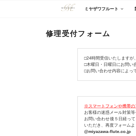
コ
ミヤザワフルート
ン
テ
ン
ツ
修理受付フォーム
へ
ス
キ
ッ
□24時間受信いたします
プ
□木曜日・日曜日にお問い
□お問い合わせ内容によっ
※スマートフォンや携帯の
お客様の迷惑メール対策等
お問い合わせ後５日経って
いただき、再度フォームよ
@miyazawa-flute.co.jp