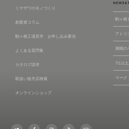
NEWS&
ミヤザワのモノづくり
駒ヶ根
創業者コラム
アトリエ
駒ヶ根工場見学 お申し込み要項
満開の
よくある質問集
7/11
カタログ請求
マーク
取扱い販売店検索
オンラインショップ
Twitter
Facebook
Instagram
YouTube
Mail