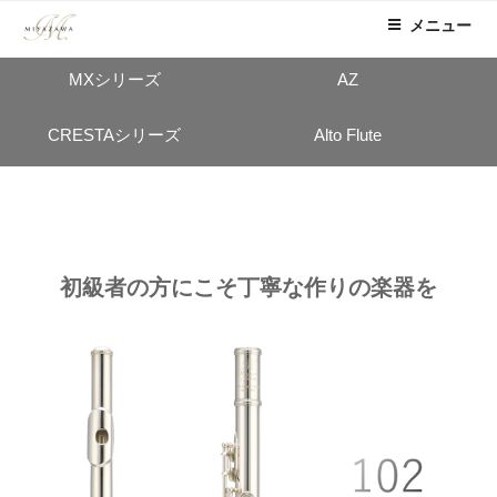
コ
Atelierシリーズ
coSmoシリーズ
メニュー
ン
テ
MXシリーズ
AZ
ン
ツ
CRESTAシリーズ
Alto Flute
へ
ス
キ
ッ
プ
初級者の方にこそ丁寧な作りの楽器を