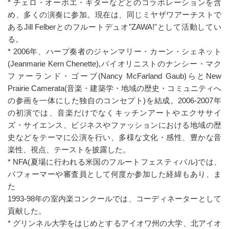
* チェロ・オーボエ・ギターなどとのコラボレーションを含
め、多くの演奏に参加。現在は、同じミヤザワアーチストで
あるJill Felberとのフルートデュオ"ZAWA!"として活動してい
る。
* 2006年、ハープ奏者のジャンマリー・カーン・シェネット
(Jeanmarie Kern Chenette),バイオリニストのナンシー・マク
ファーランド・ゴーブ(Nancy McFarland Gaub)らとNew
Prairie Camerata(音楽・建築学・地域の歴史・コミュニティへ
の参画を一体にした独自のコンセプト)を結成。2006-2007年
の初演では、音楽だけでなくキッチンアートやエクササイ
ズ・サイエンス、ビジネスやファッションにおける地域の歴
史などをテーマに公演を行い、多様な文化・感性、豊かな音
楽性、視点、テーストを披露した。
* NFA(夏場に行われる米国のフルートフェスティバル)では、
パフォーマーや審査員として何度か参加した経緯もあり、ま
た
1993-98年の室内楽コンクールでは、コーディネーターとして
貢献した。
* グリンネル大学をはじめとするアイオワ州の大学、北アイオ