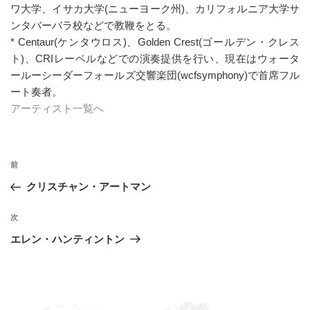
ワ大学、イサカ大学(ニューヨーク州)、カリフォルニア大学サ
ンタバーバラ校などで教鞭をとる。
* Centaur(ケンタウロス)、Golden Crest(ゴールデン・クレス
ト)、CRIレーベルなどでの演奏提供を行い、現在はウォータ
ールーシーダーフォールズ交響楽団(wcfsymphony)で首席フル
ート奏者。
アーティスト一覧へ
投
過
前
稿
去
クリスチャン・アートマン
ナ
の
ビ
投
次
次
稿
ゲ
の
エレン・ハンティントン
投
ー
稿
シ
ョ