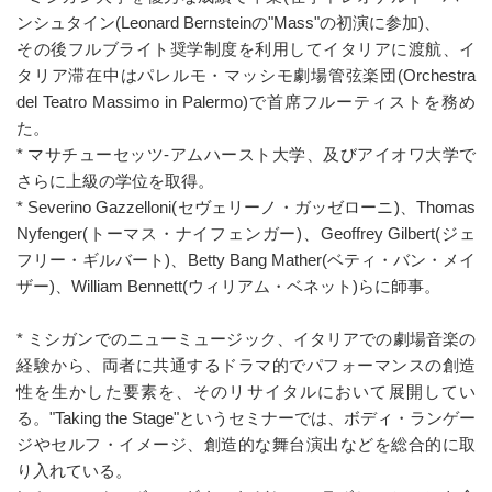
ンシュタイン(Leonard Bernsteinの"Mass"の初演に参加)、
その後フルブライト奨学制度を利用してイタリアに渡航、イ
タリア滞在中はパレルモ・マッシモ劇場管弦楽団(Orchestra
del Teatro Massimo in Palermo)で首席フルーティストを務め
た。
* マサチューセッツ-アムハースト大学、及びアイオワ大学で
さらに上級の学位を取得。
* Severino Gazzelloni(セヴェリーノ・ガッゼローニ)、Thomas
Nyfenger(トーマス・ナイフェンガー)、Geoffrey Gilbert(ジェ
フリー・ギルバート)、Betty Bang Mather(ベティ・バン・メイ
ザー)、William Bennett(ウィリアム・ベネット)らに師事。
* ミシガンでのニューミュージック、イタリアでの劇場音楽の
経験から、両者に共通するドラマ的でパフォーマンスの創造
性を生かした要素を、そのリサイタルにおいて展開してい
る。"Taking the Stage"というセミナーでは、ボディ・ランゲー
ジやセルフ・イメージ、創造的な舞台演出などを総合的に取
り入れている。