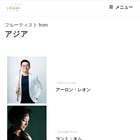
コ
メニュー
ン
テ
フルーティスト from
ン
アジア
ツ
へ
ス
キ
ッ
プ
Aaron Leung
アーロン・レオン
YoungMi Kim
ヨンミ・キム