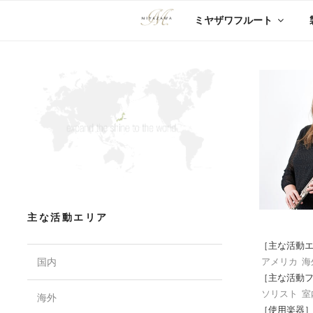
コ
ミヤザワフルート
ン
テ
ン
ツ
へ
ス
キ
ッ
プ
主な活動エリア
［主な活動
国内
アメリカ
海
［主な活動
ソリスト
室
海外
［使用楽器