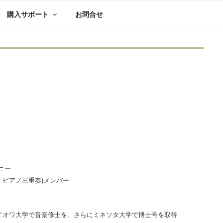
購入サポート
お問合せ
ニー
ーボエ・ピアノ三重奏)メンバー
アイオワ大学で音楽修士を、さらにミネソタ大学で博士号を取得