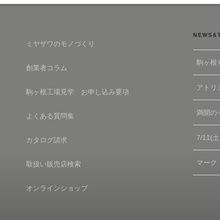
NEWS&
ミヤザワのモノづくり
駒ヶ根
創業者コラム
アトリエ
駒ヶ根工場見学 お申し込み要項
満開の
よくある質問集
7/11
カタログ請求
マーク
取扱い販売店検索
オンラインショップ