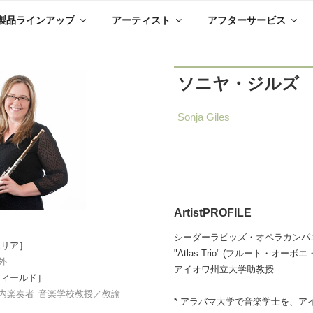
製品ラインアップ
アーティスト
アフターサービス
ソニヤ・ジルズ
Sonja Giles
ArtistPROFILE
シーダーラピッズ・オペラカンパ
エリア］
"Atlas Trio" (フルート・オ
外
アイオワ州立大学助教授
フィールド］
内楽奏者
音楽学校教授／教諭
* アラバマ大学で音楽学士を、
］