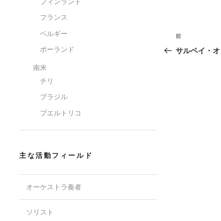
フィンランド
フランス
投
ベルギー
過
前
稿
去
ポーランド
サルペイ・オ
の
ナ
南米
投
ビ
稿
チリ
ゲ
ブラジル
ー
プエルトリコ
シ
ョ
ン
主な活動フィールド
オーケストラ奏者
ソリスト