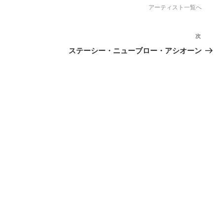
アーティスト一覧へ
次
次
の
ステーシー・ニューブロー・アシオーン
投
稿