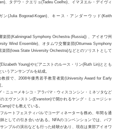
ohen)、タデウ・クエリョ(Tadeu Coelho)、イマヌエル・デイヴィ
lia Bogorad-Kogan)、キース・アンダーウッド(Keith
iningrad Symphony Orchestra (Russia)) 、アイオワ州
rsity Wind Ensemble)、オタムワ交響楽団(Ottumwa Symphony
(Iowa State University Orchestra)などとのソリストとして
zabeth Young)やピアニストのルース・リン(Ruth Lin)ととも
io)というアンサンブルを結成。
2008年優秀若手教育者賞(University Award for Early
受賞。
ング・ニューメキシコ・アラバマ・ウィスコンシン・ミネソタなど
エヴァンストン(Evanston)で開かれるヤング・ミュージシャ
ns Camp)でも教えている。
アイオワフルートフェスティバルでコーディネーターを務め、年間を通
師としての引き合いがある。NFAのコンベンションでは、パフ
サンブルの演出なども行った経験があり、現在は東部アイオワ