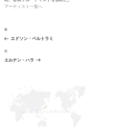
アーティスト一覧へ
投
過
前
稿
去
エドソン・ベルトラミ
ナ
の
ビ
投
次
次
稿
ゲ
の
エルナン・ハラ
投
ー
稿
シ
ョ
ン