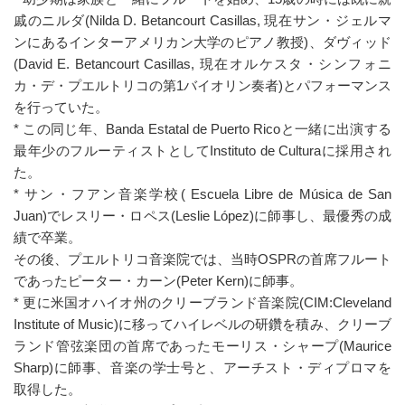
戚のニルダ(Nilda D. Betancourt Casillas, 現在サン・ジェルマ
ンにあるインターアメリカン大学のピアノ教授)、ダヴィッド
(David E. Betancourt Casillas, 現在オルケスタ・シンフォニ
カ・デ・プエルトリコの第1バイオリン奏者)とパフォーマンス
を行っていた。
* この同じ年、Banda Estatal de Puerto Ricoと一緒に出演する
最年少のフルーティストとしてInstituto de Culturaに採用され
た。
* サン・フアン音楽学校( Escuela Libre de Música de San
Juan)でレスリー・ロペス(Leslie López)に師事し、最優秀の成
績で卒業。
その後、プエルトリコ音楽院では、当時OSPRの首席フルート
であったピーター・カーン(Peter Kern)に師事。
* 更に米国オハイオ州のクリーブランド音楽院(CIM:Cleveland
Institute of Music)に移ってハイレベルの研鑽を積み、クリーブ
ランド管弦楽団の首席であったモーリス・シャープ(Maurice
Sharp)に師事、音楽の学士号と、アーチスト・ディプロマを
取得した。