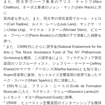
また、同大学でハープ奏者のアリス・チャリフ(Alice
Chalifoux)、オーボエ奏者のジョン・マック(John Mack)と共
に
室内楽も学んだ。また、同大学の管弦楽団でカール・トピロ
ー(Carl Topilow)、ルイス・レーン(Louis Lane)、ヤックヤ・リ
ン(Jahja Ling)、マイケル・スターン(Michael Stern)、ピエー
ル・ブーレーズ(Pierre Boulez)らの指揮の下で演奏した経験を
持つ。
* また、CIM時代にさらに奨学金(National Endowment for the
ArtsとThe Music Assistance Fund of The NY Philharmonic
Orchestra)を獲得、この奨学金により、フィラデルフィア管弦
楽団のソロフルーティスト、ジェフリー・ケーナー(Jeffrey
Khaner)やマーサ・アーロンズ(Martha Aarons)とも知り合い
Aspen音楽祭に参加、セントルイス交響楽団の首席であったマ
ーク・スパーク(Mark Sparks)と共に演奏した。
* 1991年には、フランス・ニースのEcóle de Formation
Musicale に入り、マクサンス・ラリュー(Maxence Larrieu)や
レイモンド・ギヨー(Raymond Guiot)に師事。
* 1994年、ヒューストン交響楽団のインターンシップを獲得