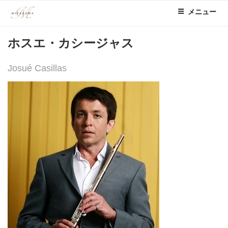
コ
メニュー
ン
テ
ホスエ・カシージャス
ン
ツ
へ
Josué Casillas
ス
キ
ッ
プ