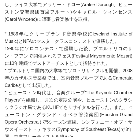
し、ライス大学でアラリー・ドロー(Aralee Dorough、ヒュー
ストン交響楽団首席フルート)やキャロル・ウィンセンス
(Carol Wincenc)に師事し音楽修士を取得。
* 1986年にクリーブランド音楽学校(Cleveland Institute of
Music)とNFAのマスタークラスコンテストで優勝した。
1990年にソロコンテストで優勝した後、プエルトリコのサ
ン・フアンで開催されるフェス(Festival Mayormente Mozart)
に10年連続でゲストアーチストとして招待された。
* プエルトリコ国内の大学等でソロ・リサイタルを開催、2008
年のカザルス音楽祭では、室内音楽グループであるCamerata
Caribeとして出演した。
* ヒューストン時代は、音楽グループ"The Keynote Chamber
Players"を組織し、月次の定期公演や、ヒューストンのクラシ
ックラジオ局であるKUHFでもリサイタルを行った。また、ヒ
ューストン・グランド・オペラ管弦楽団(Houston Grand
Opera Orchestra )で5シーズン連続、シンフォニー・オブ・サ
ウスイースト・テキサス(Symphony of Southeast Texas)で3年
間、首席フルーティストを務めた。