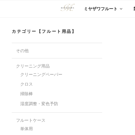
コ
ミヤザワフルート
ン
テ
ン
ツ
カテゴリー【フルート用品】
へ
ス
キ
その他
ッ
プ
クリーニング用品
クリーニングペーパー
クロス
掃除棒
湿度調整・変色予防
フルートケース
単体用