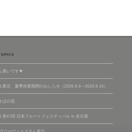
TOPICS
も暑いです☀
東京 夏季休業期間のおしらせ（2026.8.9～2026.8.16）
そばの花
(土) 第47回 日本フルートフェスティバル in 名古屋
 グローウェルズさん来訪