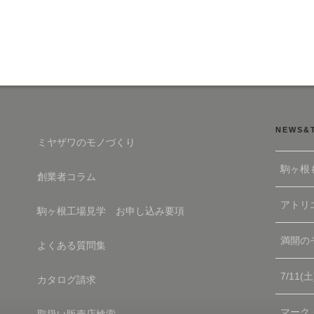
NEWS&
ミヤザワのモノづくり
駒ヶ根
創業者コラム
アトリエ
駒ヶ根工場見学 お申し込み要項
満開の
よくある質問集
7/11
カタログ請求
マーク
取扱い販売店検索