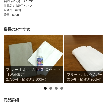
収納時の長さ：470mm
付属品：携帯用バッグ
生産国：中国
重量：600g
店長のおすすめ
フルートお手入れ３点セット
【Web限定】
フルート用お掃除ガーゼ
2,750円（税抜き2,500円）
330円（税抜き300円）
商品詳細