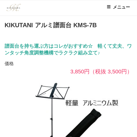
コ
メニュー
ン
テ
KIKUTANI アルミ譜面台 KMS-7B
ン
ツ
へ
譜面台を持ち運ぶ方はコレがおすすめ☆ 軽くて丈夫、ワ
ス
ンタッチ角度調整機構でラクラク組み立て♪
キ
ッ
価格
プ
3,850円
（税抜 3,500円）