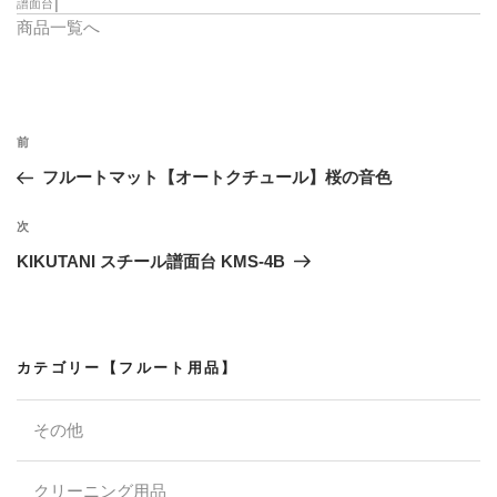
譜面台
│
商品一覧へ
投
過
前
稿
去
フルートマット【オートクチュール】桜の音色
ナ
の
ビ
投
次
次
稿
ゲ
の
KIKUTANI スチール譜面台 KMS-4B
投
ー
稿
シ
ョ
カテゴリー【フルート用品】
ン
その他
クリーニング用品