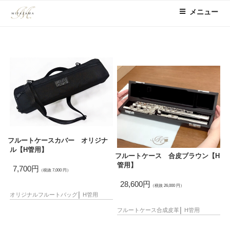
コ
メニュー
ン
テ
ン
ツ
へ
ス
キ
ッ
プ
フルートケースカバー オリジナ
ル【H管用】
フルートケース 合皮ブラウン【H
管用】
7,700円
（税抜 7,000 円）
28,600円
（税抜 26,000 円）
オリジナル
フルートバッグ
│
H管用
フルートケース
合成皮革
│
H管用