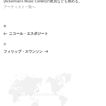
(Ackerman's Music Center)の教員なども務める。
アーティスト一覧へ
投
過
前
稿
去
ニコール・エスポジート
ナ
の
ビ
投
次
次
稿
ゲ
の
フィリップ・スワンソン
投
ー
稿
シ
ョ
ン