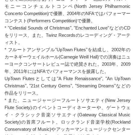
モニーコンチェルトコンペ(North Jersey Philharmonic
Concerto Competition)で優勝、2004年のNFAではパフォーマー
コンテスト(Performers Competition)で優勝。
* "Celestial Sounds of Christmas", "Enchanted Love"などのCD
をリリース、また、Twinz Recordsのレコーディング・アーテ
ィスト。
* フルートアンサンブル"UpTown Flutes"を結成し、2002年の
カーネギーウェイルホール(Carnegie Weill Hall)での演奏はニュ
ーヨークコンサートレビュー誌で絶賛された。2003年、2009
年、2011年にはNFAでパフォーマンスを披露した。
UpTown Flutesとしては"A Flute Renaissance", "An UpTown
Christmas", "21st Century Gems", "Streaming Dreams"などの
作品をリリース。
* また、ニュージャージーフルートソサエティ(New Jersey
Flute Society)のイベントコーディネーターや、ゲートウェ
イ・クラシック音楽ソサエティ(Gateway Classical Music
Society)の首席フルート、ロックランド音楽学校(Rockland
Conservatory of Music)やアッカーマンミュージックセンター