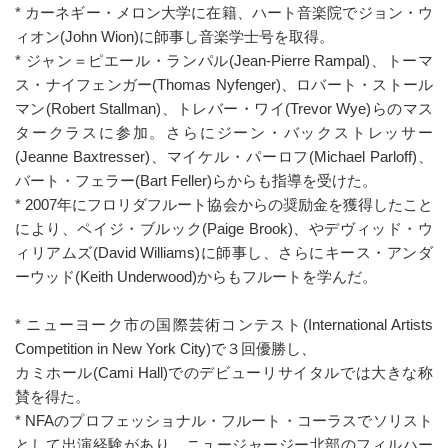
* カーネギー・メロン大学に在籍、ハート音楽院でジョン・ウ
ィオン(John Wion)に師事し音楽学士号を取得。
* ジャン＝ピエール・ランパル(Jean-Pierre Rampal)、トーマ
ス・ナイフェンガー(Thomas Nyfenger)、ロバート・ストール
マン(Robert Stallman)、トレバー・ワイ(Trevor Wye)らのマス
タークラスに参加。さらにジーン・バックストレッサー
(Jeanne Baxtresser)、マイケル・パーロフ(Michael Parloff)、
バート・フェラー(Bart Feller)らからも指導を受けた。
* 2007年にフロリダフルート協会からの奨励金を獲得したこと
により、ペイジ・ブルック(Paige Brook)、やデヴィッド・ウ
ィリアムズ(David Williams)に師事し、さらにキース・アンダ
ーウッド(Keith Underwood)からもフルートを学んだ。
* ニューヨーク市の国際芸術コンテスト(International Artists
Competition in New York City)で３回優勝し、
カミホール(Cami Hall)でのデビューリサイタルでは大きな称
賛を得た。
* NFAのプロフェッショナル・フルート・コーラスでソリスト
として出演経験があり、ニュージャージー北部のフィルハー