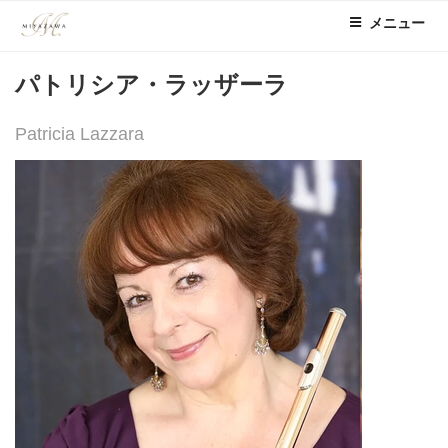
コ
メニュー
ン
テ
パトリシア・ラッザーラ
ン
ツ
へ
Patricia Lazzara
ス
キ
ッ
プ