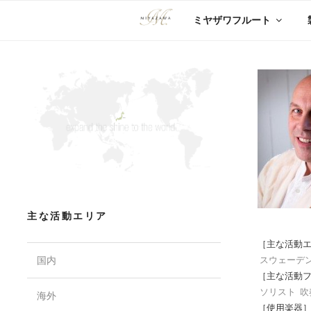
コ
ミヤザワフルート
ン
テ
ン
ツ
へ
ス
キ
ッ
プ
主な活動エリア
［主な活動
国内
スウェーデ
［主な活動
ソリスト
吹
海外
［使用楽器