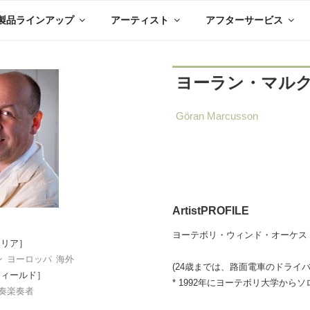
製品ラインアップ
アーティスト
アフターサービス
ヨーラン・マル
Göran Marcusson
ArtistPROFILE
ヨーテボリ・ウィンド・オーケス
エリア］
ン
ヨーロッパ
海外
(24歳までは、路面電車のドライ
フィールド］
* 1992年にヨーテボリ大学からソロア
奏楽奏者
］