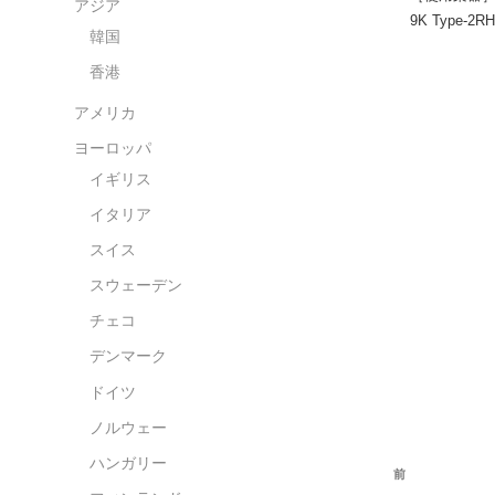
アジア
9K Type-2RH
韓国
香港
アメリカ
ヨーロッパ
イギリス
イタリア
スイス
スウェーデン
チェコ
デンマーク
ドイツ
ノルウェー
投
ハンガリー
過
前