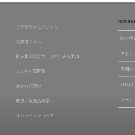
NEWS&
ミヤザワのモノづくり
駒ヶ根
創業者コラム
アトリエ
駒ヶ根工場見学 お申し込み要項
満開の
よくある質問集
7/11
カタログ請求
マーク
取扱い販売店検索
オンラインショップ