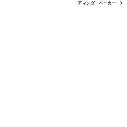
の
アマンダ・ベーカー
投
稿