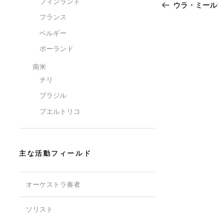
稿
フィンランド
去
ウラ・ミール
の
ナ
フランス
投
ビ
稿
ベルギー
ゲ
ポーランド
ー
南米
シ
チリ
ョ
ン
ブラジル
プエルトリコ
主な活動フィールド
オーケストラ奏者
ソリスト