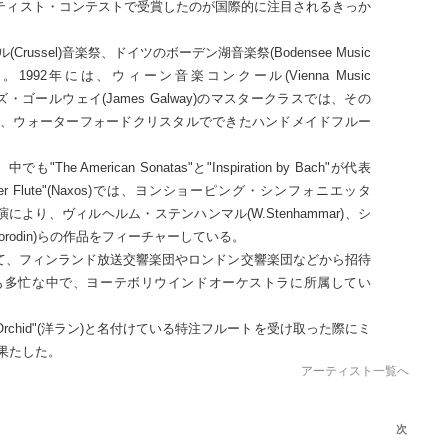
グアーティスト・コンテストで受賞したのが国際的に注目されるきっか
ussel)音楽祭、ドイツのボーデン湖音楽祭(Bodensee Music
獲得。1992年には、ウィーン音楽コンクール(Vienna Music
ームズ・ゴールウェイ(James Galway)のマスタークラスでは、その
、ウォーターフォードクリスタルでできたハンドメイドフルー
e American Sonatas"と"Inspiration by Bach"が代表
Silver Flute"(Naxos)では、ヨンショーピング・シンフォニエッタ
tta)との共演により、ヴィルヘルム・ステンハンマル(W.Stenhammar)、シ
(Borodin)らの作品をフィーチャーしている。
して、フィンランド放送交響楽団やロンドン交響楽団などから招待
も多忙な中で、ヨーテボリウインドオーケストラに所属してい
tern Orchid"(洋ラン)と名付けている特注フルートを受け取った際にミ
果たした。
アーティスト一覧へ
次
次