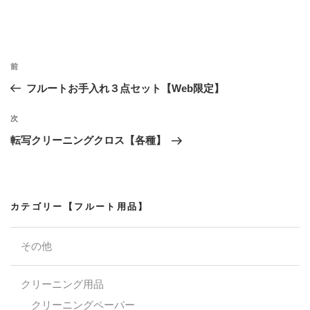
投
過
前
稿
去
フルートお手入れ３点セット【Web限定】
ナ
の
ビ
投
次
次
稿
ゲ
の
転写クリーニングクロス【各種】
投
ー
稿
シ
ョ
カテゴリー【フルート用品】
ン
その他
クリーニング用品
クリーニングペーパー