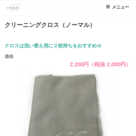
コ
メニュー
ン
テ
クリーニングクロス（ノーマル）
ン
ツ
へ
クロスは洗い替え用に２枚持ちをおすすめ☆
ス
キ
価格
ッ
2,200円
（税抜 2,000円）
プ