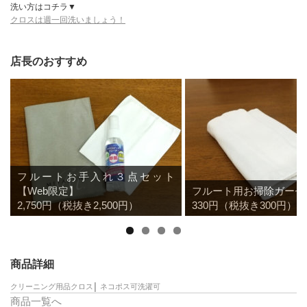
洗い方はコチラ▼
クロスは週一回洗いましょう！
店長のおすすめ
フルートお手入れ３点セット
【Web限定】
フルート用お掃除ガーゼ
2,750円（税抜き2,500円）
330円（税抜き300円）
商品詳細
クリーニング用品
クロス
│
ネコポス可
洗濯可
商品一覧へ