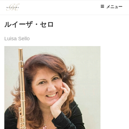
コ
メニュー
ン
テ
ルイーザ・セロ
ン
ツ
へ
Luisa Sello
ス
キ
ッ
プ