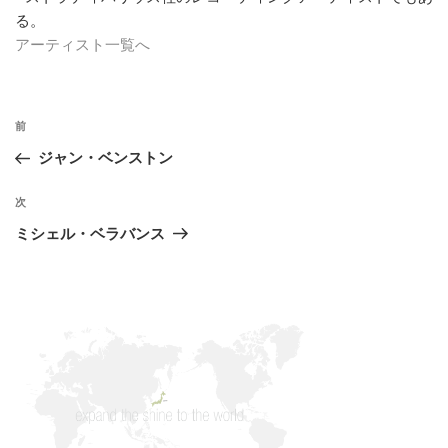
る。
アーティスト一覧へ
投
過
前
稿
去
ジャン・ベンストン
ナ
の
ビ
投
次
次
稿
ゲ
の
ミシェル・ベラバンス
投
ー
稿
シ
ョ
ン