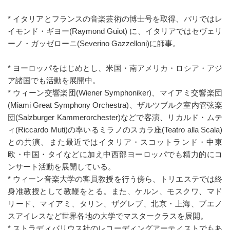
* イタリアとフランスの音楽芸術の博士号を取得、パリではレ
イモンド・ギヨー(Raymond Guiot) に、イタリアではセヴェリ
ーノ・ガッゼローニ(Severino Gazzelloni)に師事。
* ヨーロッパをはじめとし、米国・南アメリカ・ロシア・アジ
ア諸国でも活動を展開中。
* ウィーン交響楽団(Wiener Symphoniker)、マイアミ交響楽団
(Miami Great Symphony Orchestra)、ザルツブルク室内管弦楽
団(Salzburger Kammerorchester)などで客演、リカルド・ムテ
ィ(Riccardo Muti)の率いるミラノのスカラ座(Teatro alla Scala)
との共演、また最近ではイタリア・スコットランド・中東
欧・中国・タイなどに加え中西部ヨーロッパでも精力的にコ
ンサート活動を展開している。
* ウィーン音楽大学の客員教授を行う傍ら、トリエステでは終
身准教授として教鞭をとる。また、ケルン、モスクワ、マド
リード、マイアミ、タリン、ザグレブ、北京・上海、ブエノ
スアイレスなど世界各地の大学でマスタークラスを展開。
* ストラディバリウス社のレコーディングアーティストでもあ