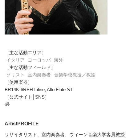
［主な活動エリア］
イタリア
ヨーロッパ
海外
［主な活動フィールド］
ソリスト
室内楽奏者
音楽学校教授／教諭
［使用楽器］
BR14K-6REH Inline, Alto Flute ST
［公式サイト│SNS］
ArtistPROFILE
リサイタリスト、室内楽奏者、ウィーン音楽大学客員教授