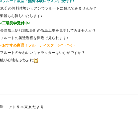
○フルート教室『無料体験レッスン』受付中○
30分の無料体験レッスンでフルートに触れてみませんか？
楽器もお貸しいたします♪
○工場見学受付中○
長野県上伊那郡飯島町の飯島工場を見学してみませんか？
フルートの製造過程を間近で見られます♪
○おすすめ商品！フルーティスター(=^・^=)○
フルートのかわいいキャラクターはいかがですか？
触り心地もふわふわ
カ
アトリエ東京だより
テ
ゴ
リ
ー
投