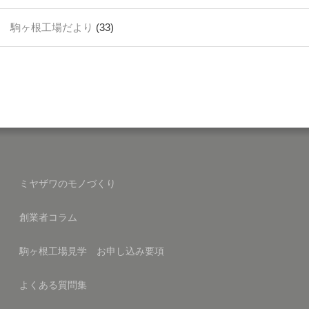
駒ヶ根工場だより
(33)
ミヤザワのモノづくり
創業者コラム
駒ヶ根工場見学 お申し込み要項
よくある質問集