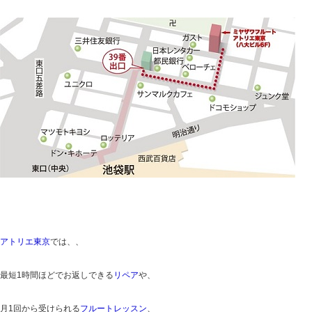
アトリエ東京
では、、
最短1時間ほどでお返しできる
リペア
や、
月1回から受けられる
フルートレッスン
、