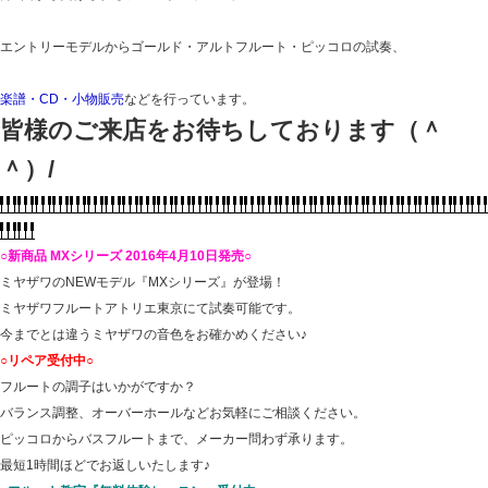
エントリーモデルからゴールド・アルトフルート・ピッコロの試奏、
楽譜・CD・小物販売
などを行っています。
皆様のご来店をお待ちしております（＾
＾）/
○新商品 MXシリーズ 2016年4月10日発売○
ミヤザワのNEWモデル『MXシリーズ』が登場！
ミヤザワフルートアトリエ東京にて試奏可能です。
今までとは違うミヤザワの音色をお確かめください♪
○リペア受付中○
フルートの調子はいかがですか？
バランス調整、オーバーホールなどお気軽にご相談ください。
ピッコロからバスフルートまで、メーカー問わず承ります。
最短1時間ほどでお返しいたします♪