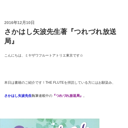
コ
ン
テ
投
2016年12月10日
ン
稿
さかはし矢波先生著『つれづれ放送
ツ
日:
へ
局』
ス
キ
こんにちは、ミヤザワフルートアトリエ東京です☆
ッ
プ
本日は書籍のご紹介です！THE FLUTEを拝読している方にはお馴染み、
さかはし矢波先生
執筆
連載中の
『つれづれ放送局』
。