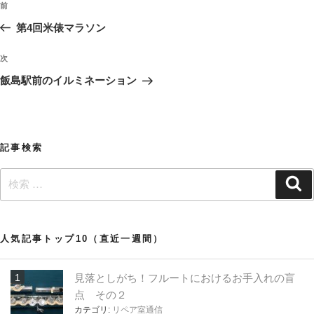
過
前
稿
去
第4回米俵マラソン
ナ
の
ビ
投
次
次
稿
ゲ
の
飯島駅前のイルミネーション
投
ー
稿
シ
ョ
記事検索
ン
検
検
索
索:
人気記事トップ10（直近一週間）
見落としがち！フルートにおけるお手入れの盲
点 その２
カテゴリ:
リペア室通信