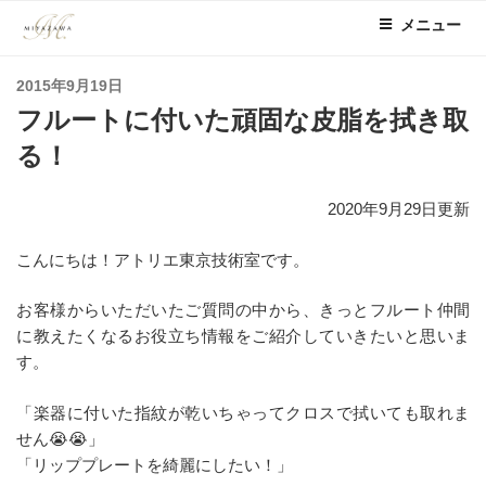
コ
メニュー
ン
テ
投
2015年9月19日
ン
稿
フルートに付いた頑固な皮脂を拭き取
ツ
日:
へ
る！
ス
キ
2020年9月29日更新
ッ
プ
こんにちは！アトリエ東京技術室です。
お客様からいただいたご質問の中から、きっとフルート仲間
に教えたくなるお役立ち情報をご紹介していきたいと思いま
す。
「楽器に付いた指紋が乾いちゃってクロスで拭いても取れま
せん😭😭」
「リッププレートを綺麗にしたい！」