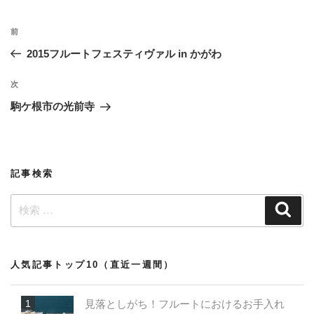
ー
投
過
前
稿
去
2015フルートフェスティヴァル in かがわ
ナ
の
ビ
投
次
次
稿
ゲ
の
駒ケ根市の光前寺
投
ー
稿
シ
ョ
記事検索
ン
検
検
索
索:
人気記事トップ10（直近一週間）
見落としがち！フルートにおけるお手入れ