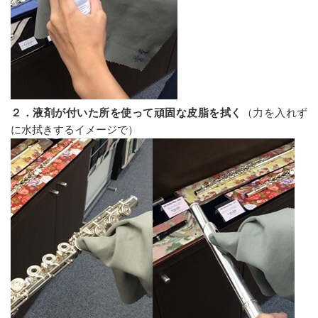
２．液剤が付いた所を使って頑固な皮脂を拭く
（力を入れず
に水拭きするイメージで）