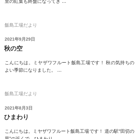
里の紅葉も終盤になってき …
飯島工場だより
投
2021年9月29日
稿
秋の空
日:
こんにちは。ミヤザワフルート飯島工場です！ 秋の気持ちの
よい季節になりました。 …
飯島工場だより
投
2021年8月3日
稿
ひまわり
日:
こんにちは。ミヤザワフルート飯島工場です！ 道の駅“田切の
里”の近くで、ひまわり …