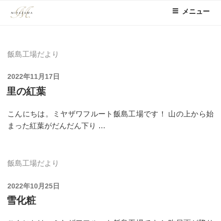
コ
メニュー
ン
テ
ン
ツ
飯島工場だより
へ
ス
投
2022年11月17日
稿
キ
里の紅葉
日:
ッ
プ
こんにちは。ミヤザワフルート飯島工場です！ 山の上から始
まった紅葉がだんだん下り …
飯島工場だより
投
2022年10月25日
稿
雪化粧
日: