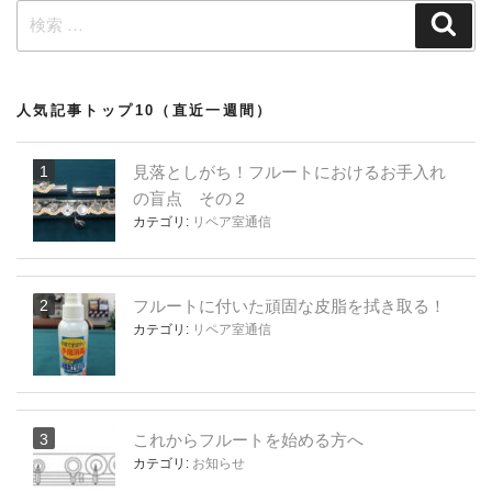
検
ー
検
索
索:
シ
ョ
ン
人気記事トップ10（直近一週間）
見落としがち！フルートにおけるお手入れ
の盲点 その２
カテゴリ:
リペア室通信
フルートに付いた頑固な皮脂を拭き取る！
カテゴリ:
リペア室通信
これからフルートを始める方へ
カテゴリ:
お知らせ