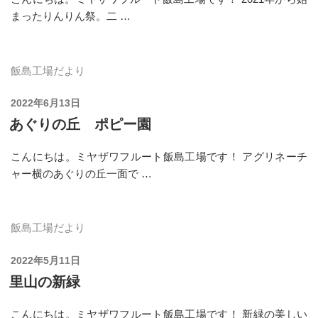
まったりんりん祭。二 …
飯島工場だより
投
2022年6月13日
稿
あぐりの丘 ポピー園
日:
こんにちは。ミヤザワフルート飯島工場です！ アグリネーチ
ャー横のあぐりの丘一面で …
飯島工場だより
投
2022年5月11日
稿
里山の新緑
日:
こんにちは。ミヤザワフルート飯島工場です！ 新緑の美しい