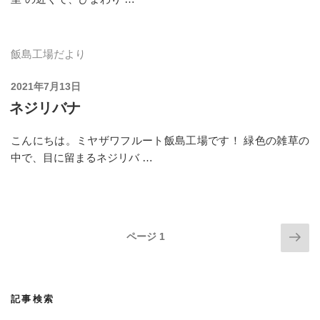
飯島工場だより
投
2021年7月13日
稿
ネジリバナ
日:
こんにちは。ミヤザワフルート飯島工場です！ 緑色の雑草の
中で、目に留まるネジリバ …
投
次
ページ
1
の
稿
ペ
ナ
ー
ビ
記事検索
ジ
ゲ