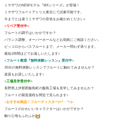
ミヤザワのNEWモデル『MXシリーズ』が登場！
ミヤザワフルートアトリエ東京にて試奏可能です。
今までとは違うミヤザワの音色をお確かめください♪
○リペア受付中○
フルートの調子はいかがですか？
バランス調整、オーバーホールなどお気軽にご相談ください。
ピッコロからバスフルートまで、メーカー問わず承ります。
最短1時間ほどでお返しいたします♪
○フルート教室『無料体験レッスン』受付中○
30分の無料体験レッスンでフルートに触れてみませんか？
楽器もお貸しいたします♪
○工場見学受付中○
長野県上伊那郡飯島町の飯島工場を見学してみませんか？
フルートの製造過程を間近で見られます♪
○おすすめ商品！フルーティスター(=^・^=)○
フルートのかわいいキャラクターはいかがですか？
触り心地もふわふわ