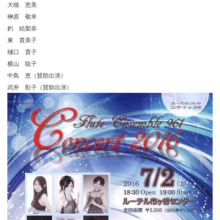
大槻 恵美
榊原 敬幸
釣 絵梨奈
東 貴美子
樋口 貴子
横山 聡子
中島 恵（賛助出演）
武井 彰子（賛助出演）