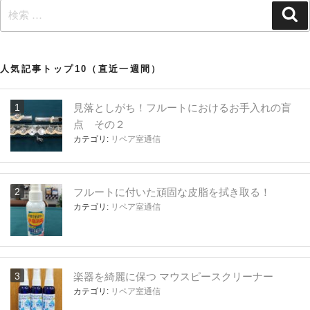
検
検
索
索:
人気記事トップ10（直近一週間）
見落としがち！フルートにおけるお手入れの盲
点 その２
カテゴリ:
リペア室通信
フルートに付いた頑固な皮脂を拭き取る！
カテゴリ:
リペア室通信
楽器を綺麗に保つ マウスピースクリーナー
カテゴリ:
リペア室通信