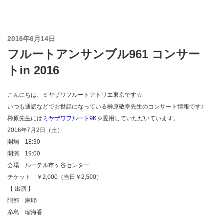
コ
ン
テ
投
2016年6月14日
ン
稿
フルートアンサンブル961 コンサー
ツ
日:
へ
トin 2016
ス
キ
こんにちは、ミヤザワフルートアトリエ東京です☆
ッ
いつも通訳などでお世話になっている榊原敬幸先生のコンサート情報です♪
プ
榊原先生には
ミヤザワフルート9K
を愛用していただいています。
2016年7月2日（土）
開場 18:30
開演 19:00
会場 ルーテル市ヶ谷センター
チケット ￥2,000（当日￥2,500）
【 出演 】
阿部 麻耶
糸島 瑠海香