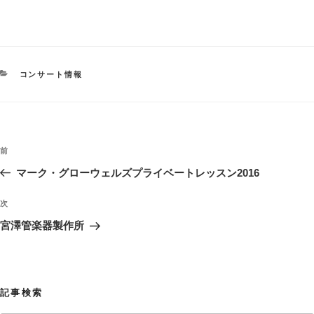
カ
コンサート情報
テ
ゴ
リ
ー
投
過
前
稿
去
マーク・グローウェルズプライベートレッスン2016
ナ
の
ビ
投
次
次
稿
ゲ
の
宮澤管楽器製作所
投
ー
稿
シ
ョ
記事検索
ン