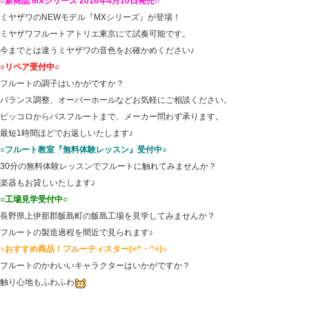
○新商品 MXシリーズ 2016年4月10日発売○
ミヤザワのNEWモデル『MXシリーズ』が登場！
ミヤザワフルートアトリエ東京にて試奏可能です。
今までとは違うミヤザワの音色をお確かめください♪
○リペア受付中○
フルートの調子はいかがですか？
バランス調整、オーバーホールなどお気軽にご相談ください。
ピッコロからバスフルートまで、メーカー問わず承ります。
最短1時間ほどでお返しいたします♪
○フルート教室『無料体験レッスン』受付中○
30分の無料体験レッスンでフルートに触れてみませんか？
楽器もお貸しいたします♪
○工場見学受付中○
長野県上伊那郡飯島町の飯島工場を見学してみませんか？
フルートの製造過程を間近で見られます♪
○おすすめ商品！フルーティスター(=^・^=)○
フルートのかわいいキャラクターはいかがですか？
触り心地もふわふわ