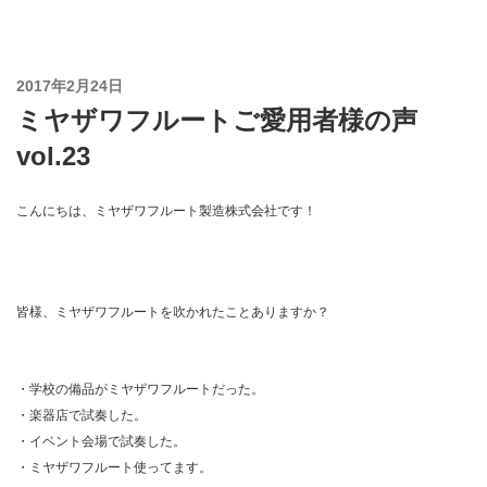
コ
ン
テ
投
2017年2月24日
ン
稿
ミヤザワフルートご愛用者様の声
ツ
日:
へ
vol.23
ス
キ
こんにちは、ミヤザワフルート製造株式会社です！
ッ
プ
皆様、ミヤザワフルートを吹かれたことありますか？
・学校の備品がミヤザワフルートだった。
・楽器店で試奏した。
・イベント会場で試奏した。
・ミヤザワフルート使ってます。