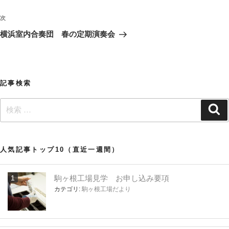
ナ
の
ビ
投
次
次
稿
ゲ
の
横浜室内合奏団 春の定期演奏会
投
ー
稿
シ
ョ
記事検索
ン
検
検
索
索:
人気記事トップ10（直近一週間）
駒ヶ根工場見学 お申し込み要項
カテゴリ:
駒ヶ根工場だより