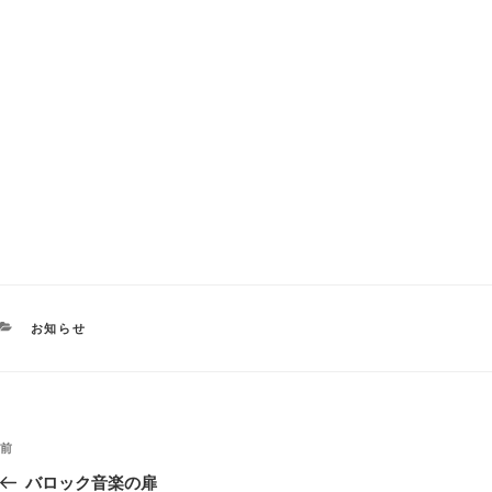
カ
お知らせ
テ
ゴ
リ
ー
投
過
前
稿
去
バロック音楽の扉