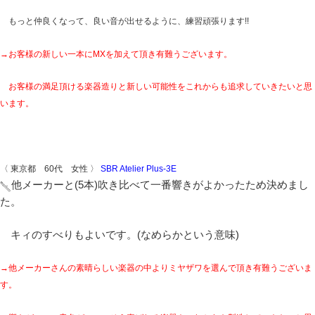
もっと仲良くなって、良い音が出せるように、練習頑張ります!!
→お客様の新しい一本にMXを加えて頂き有難うございます。
お客様の満足頂ける楽器造りと新しい可能性をこれからも追求していきたいと思
います。
〈 東京都 60代 女性 〉
SBR Atelier Plus-3E
他メーカーと(5本)吹き比べて一番響きがよかったため決めまし
た。
キィのすべりもよいです。(なめらかという意味)
→他メーカーさんの素晴らしい楽器の中よりミヤザワを選んで頂き有難うございま
す。