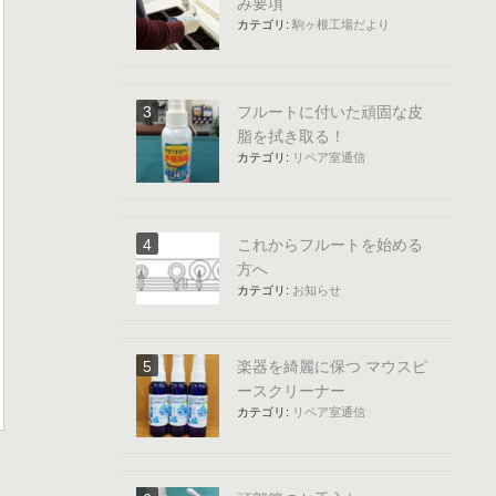
み要項
カテゴリ:
駒ヶ根工場だより
フルートに付いた頑固な皮
脂を拭き取る！
カテゴリ:
リペア室通信
これからフルートを始める
方へ
カテゴリ:
お知らせ
楽器を綺麗に保つ マウスピ
ースクリーナー
カテゴリ:
リペア室通信