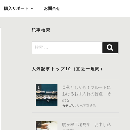
購入サポート
お問合せ
記事検索
検
検
索:
索
人気記事トップ10（直近一週間）
見落としがち！フルートに
おけるお手入れの盲点 そ
の２
カテゴリ:
リペア室通信
駒ヶ根工場見学 お申し込