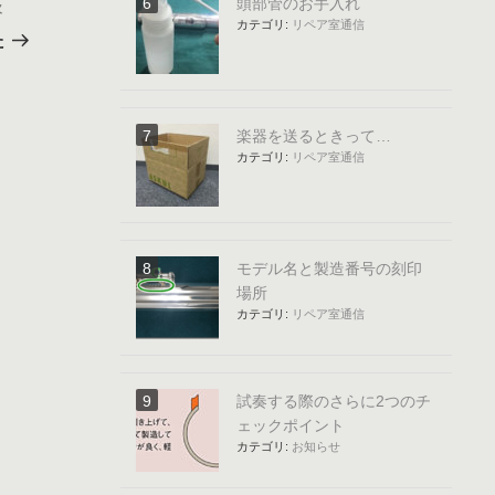
頭部管のお手入れ
次
次
カテゴリ:
リペア室通信
の
た
投
稿
楽器を送るときって…
カテゴリ:
リペア室通信
モデル名と製造番号の刻印
場所
カテゴリ:
リペア室通信
試奏する際のさらに2つのチ
ェックポイント
カテゴリ:
お知らせ