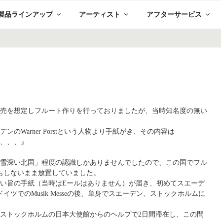
製品ラインアップ
アーティスト
アフターサービス
内販売を想定しフルート作りを行っておりましたが、当時知名度の無い
。
ンのWarner Porstという人物より手紙がき、その内容は
い、、、』
「雪深い北国」程度の認識しかありませんでしたので、この国でフル
もしないまま放置していました。
い旨の手紙（当時はEールはありません）が届き、初めてスエーデ
イツでのMusik Messeの後、単身でスエーデン、ストックホルムに
ストックホルムの日本大使館からのヘルプで2日間滞在し、この間