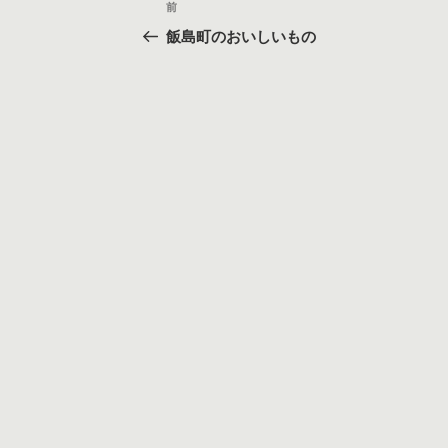
過
前
稿
去
飯島町のおいしいもの
の
ナ
投
ビ
稿
ゲ
ー
シ
ョ
ン