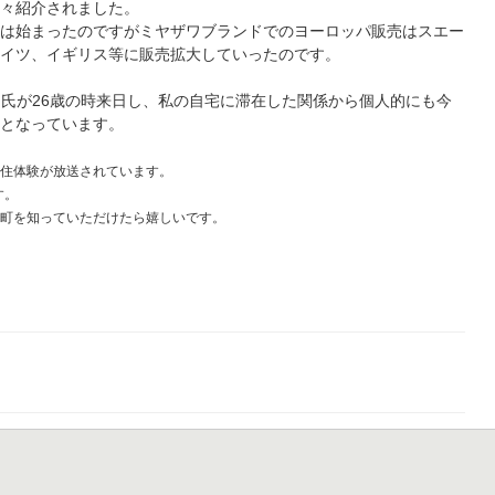
等々紹介されました。
売は始まったのですがミヤザワブランドでのヨーロッパ販売はスエー
ドイツ、イギリス等に販売拡大していったのです。
phan氏が26歳の時来日し、私の自宅に滞在した関係から個人的にも今
ツとなっています。
移住体験が放送されています。
す。
島町を知っていただけたら嬉しいです。