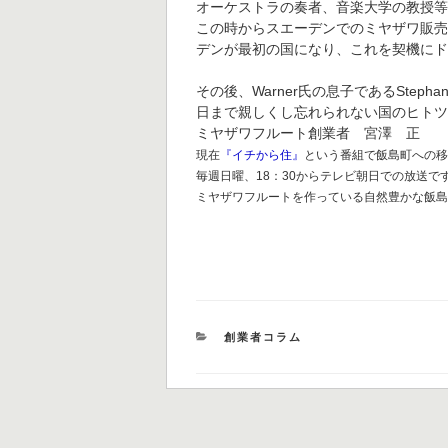
オーケストラの奏者、音楽大学の教授
この時からスエーデンでのミヤザワ販
デンが最初の国になり、これを契機に
その後、Warner氏の息子であるSte
日まで親しくし忘れられない国のヒト
ミヤザワフルート創業者 宮澤 正
現在
『イチから住』
という番組で飯島町への
毎週日曜、18：30からテレビ朝日での放送で
ミヤザワフルートを作っている自然豊かな飯
カ
創業者コラム
テ
ゴ
リ
ー
投