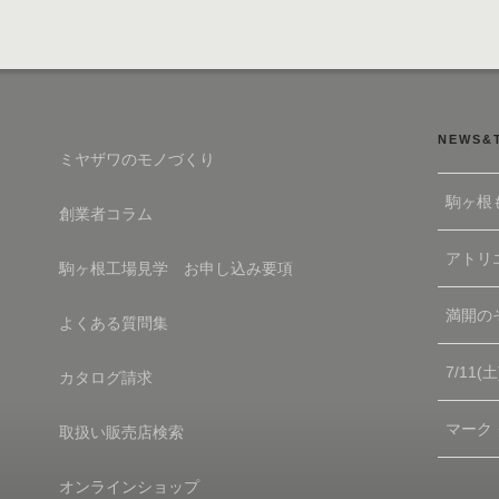
NEWS&
ミヤザワのモノづくり
駒ヶ根
創業者コラム
アトリエ
駒ヶ根工場見学 お申し込み要項
満開の
よくある質問集
7/11
カタログ請求
マーク
取扱い販売店検索
オンラインショップ