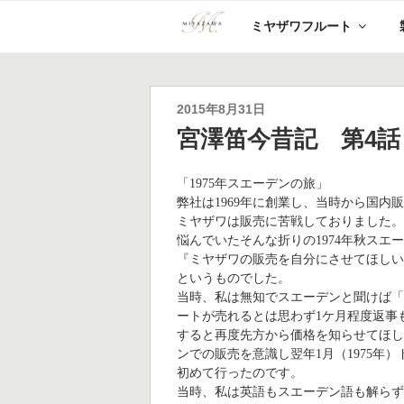
コ
ミヤザワフルート
ン
テ
ン
ツ
へ
投
2015年8月31日
ス
稿
宮澤笛今昔記 第4話
キ
日:
ッ
プ
「1975年スエーデンの旅」
弊社は1969年に創業し、当時から国
ミヤザワは販売に苦戦しておりました
悩んでいたそんな折りの1974年秋スエーデ
『ミヤザワの販売を自分にさせてほし
というものでした。
当時、私は無知でスエーデンと聞けば
ートが売れるとは思わず1ケ月程度返事
すると再度先方から価格を知らせてほし
ンでの販売を意識し翌年1月（1975年）ド
初めて行ったのです。
当時、私は英語もスエーデン語も解らず