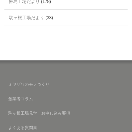
飯島工場だより
(178)
駒ヶ根工場だより
(33)
ミヤザワのモノづくり
創業者コラム
駒ヶ根工場見学 お申し込み要項
よくある質問集