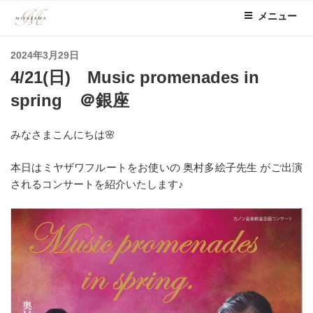
コ
メニュー
ン
テ
投
2024年3月29日
ン
稿
4/21(日) Music promenades in
ツ
日:
へ
spring ＠銀座
ス
キ
みなさまこんにちは🌸
ッ
プ
本日はミヤザワフルートをお使いの 奥村多絵子先生 がご出演
されるコンサートを紹介いたします♪