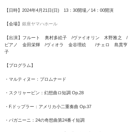
【日時】2024年4月21日(日) 13：30開場／14：00開演
【会場】
銀座ヤマハホール
【出演】フルート 奥村多絵子 /ヴァイオリン 木野雅之 /
ピアノ 金田栄輝 /ヴィオラ 金谷理絵 /チェロ 島貫亨
子
【プログラム】
・マルティヌー：プロムナード
・スクリャービン：幻想曲ロ短調 Op.28
・F.ドップラー：アメリカ小二重奏曲 Op.37
・パガニーニ：24の奇想曲第24番イ短調