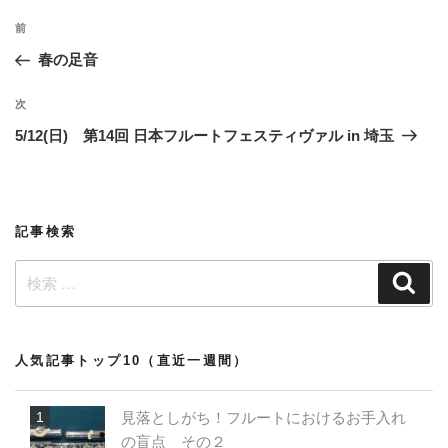
投
過
前
稿
去
春の足音
ナ
の
ビ
投
次
次
稿
ゲ
の
5/12(日) 第14回 日本フルートフェスティヴァル in 埼玉
投
ー
稿
シ
ョ
記事検索
ン
検
検
索
索:
人気記事トップ10（直近一週間）
見落としがち！フルートにおけるお手入れ
の盲点 その２