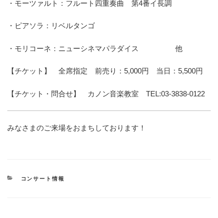
・モーツァルト：フルート四重奏曲 第4番イ長調
・ピアソラ：リベルタンゴ
・モリコーネ：ニューシネマパラダイス 他
【チケット】 全席指定 前売り：5,000円 当日：5,500円
【チケット・問合せ】 カノン音楽教室 TEL:03-3838-0122
みなさまのご来場をおまちしております！
カ
コンサート情報
テ
ゴ
リ
ー