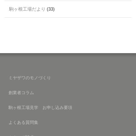
駒ヶ根工場だより
(33)
ミヤザワのモノづくり
創業者コラム
駒ヶ根工場見学 お申し込み要項
よくある質問集