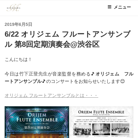
コ
メニュー
ン
テ
投
2019年6月5日
ン
稿
6/22 オリジェム フルートアンサンブ
ツ
日:
へ
ル 第8回定期演奏会@渋谷区
ス
キ
こんにちは！
ッ
プ
今日は
竹下正登先生
が音楽監督を務める🎵
オリジェム フル
ートアンサンブル
🎵のコンサートをお知らせいたします😊
オリジェム フルートアンサンブルとは・・・