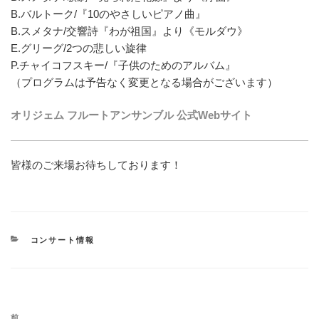
B.バルトーク/『10のやさしいピアノ曲』
B.スメタナ/交響詩『わが祖国』より《モルダウ》
E.グリーグ/2つの悲しい旋律
P.チャイコフスキー/『子供のためのアルバム』
（プログラムは予告なく変更となる場合がございます）
オリジェム フルートアンサンブル 公式Webサイト
皆様のご来場お待ちしております！
カ
コンサート情報
テ
ゴ
リ
ー
投
前