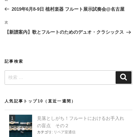
過
稿
去
2019年6月8-9日 植村楽器 フルート展示試奏会@名古屋
ナ
の
ビ
投
次
次
稿
ゲ
の
【新譜案内】歌とフルートのためのデュオ・クラシックス
投
ー
稿
シ
ョ
記事検索
ン
検
検
索
索:
人気記事トップ10（直近一週間）
見落としがち！フルートにおけるお手入れ
の盲点 その２
カテゴリ:
リペア室通信