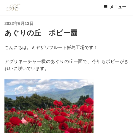
コ
メニュー
ン
テ
投
2022年6月13日
ン
稿
あぐりの丘 ポピー園
ツ
日:
へ
ス
こんにちは。ミヤザワフルート飯島工場です！
キ
ッ
アグリネーチャー横のあぐりの丘一面で、今年もポピーがき
プ
れいに咲いています。