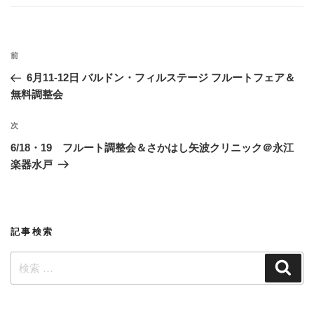
ゴ
リ
ー
投
過
前
稿
去
6月11-12日 バルドン・フィルステージ フルートフェア＆
ナ
の
無料調整会
ビ
投
稿
ゲ
次
次
の
ー
6/18・19 フルート調整会＆さかはし矢波クリニック＠永江
投
楽器水戸
シ
稿
ョ
ン
記事検索
検
検
索
索: