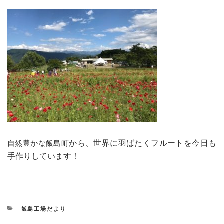
自然豊かな飯島町
から、世界に羽ばたくフルートを今日も
手作りしています！
カ
飯島工場だより
テ