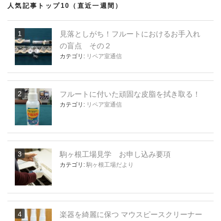
人気記事トップ10（直近一週間）
見落としがち！フルートにおけるお手入れ
の盲点 その２
カテゴリ:
リペア室通信
フルートに付いた頑固な皮脂を拭き取る！
カテゴリ:
リペア室通信
駒ヶ根工場見学 お申し込み要項
カテゴリ:
駒ヶ根工場だより
楽器を綺麗に保つ マウスピースクリーナー