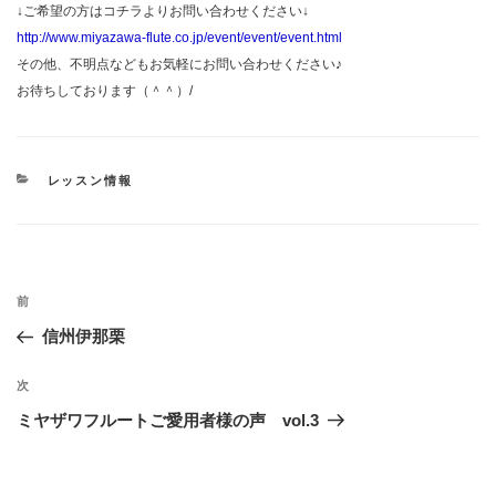
↓ご希望の方はコチラよりお問い合わせください↓
http://www.miyazawa-flute.co.jp/event/event/event.html
その他、不明点などもお気軽にお問い合わせください♪
お待ちしております（＾＾）/
カ
レッスン情報
テ
ゴ
リ
ー
投
過
前
稿
去
信州伊那栗
ナ
の
ビ
投
次
次
稿
ゲ
の
ミヤザワフルートご愛用者様の声 vol.3
投
ー
稿
シ