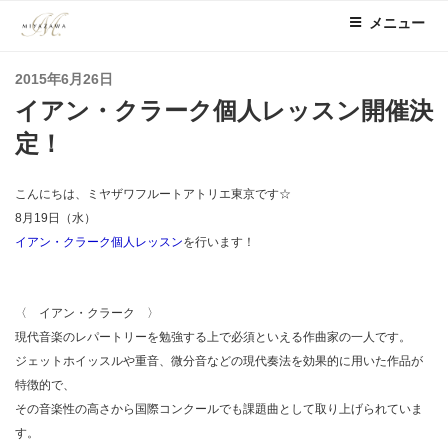
コ
メニュー
ン
テ
投
2015年6月26日
ン
稿
イアン・クラーク個人レッスン開催決
ツ
日:
へ
定！
ス
キ
こんにちは、ミヤザワフルートアトリエ東京です☆
ッ
8月19日（水）
プ
イアン・クラーク個人レッスン
を行います！
〈 イアン・クラーク 〉
現代音楽のレパートリーを勉強する上で必須といえる作曲家の一人です。
ジェットホイッスルや重音、微分音などの現代奏法を効果的に用いた作品が
特徴的で、
その音楽性の高さから国際コンクールでも課題曲として取り上げられていま
す。