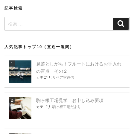
ョ
記事検索
ン
検
検
索
索:
人気記事トップ10（直近一週間）
見落としがち！フルートにおけるお手入れ
の盲点 その２
カテゴリ:
リペア室通信
駒ヶ根工場見学 お申し込み要項
カテゴリ:
駒ヶ根工場だより