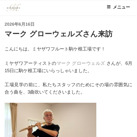
コ
メニュー
ン
テ
投
2026年6月16日
ン
稿
マーク グローウェルズさん来訪
ツ
日:
へ
ス
こんにちは。ミヤザワフルート駒ケ根工場です！
キ
ッ
ミヤザワアーティストの
マーク グローウェルズ
さんが、6月
プ
15日に駒ケ根工場にいらっしゃいました。
工場見学の前に、私たちスタッフのためにその場の雰囲気に
合う曲を、3曲吹いてくださいました。