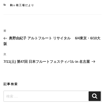
カ
駒ヶ根工場だより
テ
ゴ
リ
ー
投
過
前
稿
去
奥野由紀子 アルトフルート リサイタル 6/4東京・6/10大
ナ
の
阪
ビ
投
稿
ゲ
次
次
の
ー
7/11(土) 第47回 日本フルートフェスティバル in 名古屋
投
シ
稿
ョ
ン
記事検索
検
検
索
索: