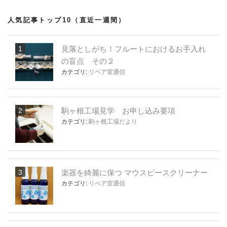
人気記事トップ10（直近一週間）
見落としがち！フルートにおけるお手入れ
の盲点 その２
カテゴリ:
リペア室通信
駒ヶ根工場見学 お申し込み要項
カテゴリ:
駒ヶ根工場だより
楽器を綺麗に保つ マウスピースクリーナー
カテゴリ:
リペア室通信