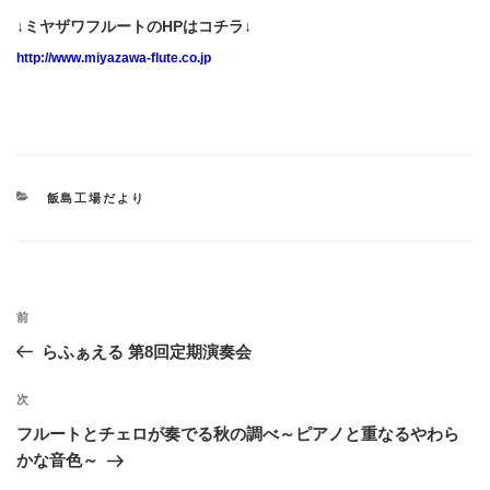
↓ミヤザワフルートのHPはコチラ↓
http://www.miyazawa-flute.co.jp
カ
飯島工場だより
テ
ゴ
リ
ー
投
過
前
稿
去
らふぁえる 第8回定期演奏会
ナ
の
ビ
投
次
次
稿
ゲ
の
フルートとチェロが奏でる秋の調べ～ピアノと重なるやわら
投
ー
かな音色～
稿
シ