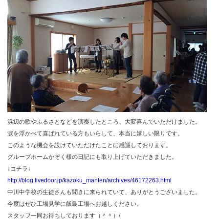
浜辺の歌やふるさとなどを演奏したところ、大変喜んでいただけました。
涙を浮かべて喜ばれている方もいらして、本当に嬉しい限りです。
このような機会を設けていただけたことに感謝しております。
グループホームかぞく様の日記にも取り上げていただきました。
↓コチラ↓
http://blog.livedoor.jp/kazoku_manten/archives/46172263.html
中川中学校の生徒さんも聞きに来られていて、ありがとうございました。
今度はぜひ工場見学に飯島工場へお越しください。
スタッフ一同お待ちしております（＾＾）/