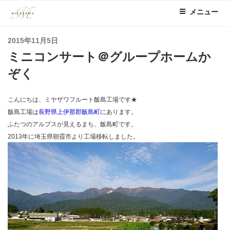
コ
メニュー
ン
テ
投
2015年11月5日
ン
稿
ミニコンサート＠グループホームか
ツ
日:
へ
ぞく
ス
キ
こんにちは、ミヤザワフルート飯島工場です★
ッ
飯島工場は
長野県上伊那郡飯島町
にあります。
プ
ふたつのアルプスが見えるまち、飯島町です。
2013年に埼玉県朝霞市より工場移転しました。