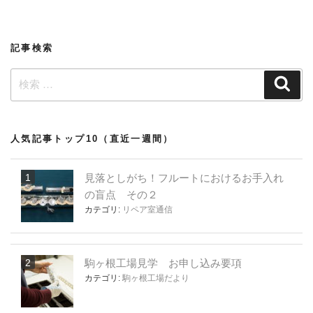
ョ
ン
記事検索
検
検
索
索:
人気記事トップ10（直近一週間）
見落としがち！フルートにおけるお手入れ
の盲点 その２
カテゴリ:
リペア室通信
駒ヶ根工場見学 お申し込み要項
カテゴリ:
駒ヶ根工場だより