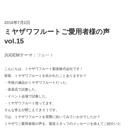
コ
ン
テ
投
2016年7月2日
ン
稿
ミヤザワフルートご愛用者様の声
ツ
日:
へ
vol.15
ス
キ
JUGEMテーマ：
フルート
ッ
プ
こんにちは、ミヤザワフルート製造株式会社です！
皆様、ミヤザワフルートを吹かれたことありますか？
・学校の備品がミヤザワフルートだった。
・楽器店で試奏した。
・イベント会場で試奏した。
・ミヤザワフルート使ってます。
そんな答えが聞こえてきそうです。
では、ミヤザワフルートを実際に吹いてみていかがでしたか？
ミヤザワご愛用者様の声を、製造スタッフのメッセージを添えてご紹介いた