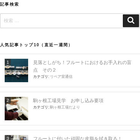
記事検索
ン
検
検
索
索:
人気記事トップ10（直近一週間）
見落としがち！フルートにおけるお手入れの盲
点 その２
カテゴリ:
リペア室通信
駒ヶ根工場見学 お申し込み要項
カテゴリ:
駒ヶ根工場だより
フルートに付いた頑固な皮脂を拭き取る！