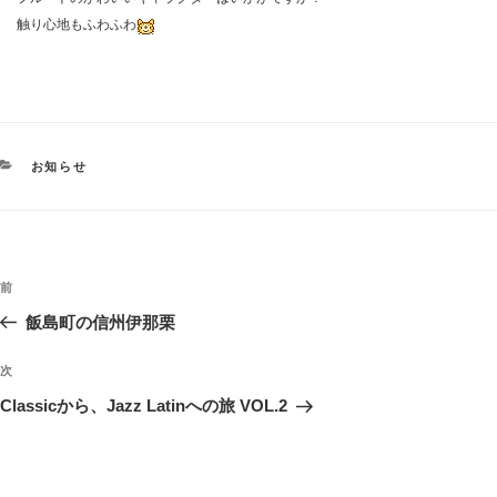
触り心地もふわふわ
カ
お知らせ
テ
ゴ
リ
ー
投
過
前
稿
去
飯島町の信州伊那栗
ナ
の
ビ
投
次
次
稿
ゲ
の
Classicから、Jazz Latinへの旅 VOL.2
投
ー
稿
シ
ョ