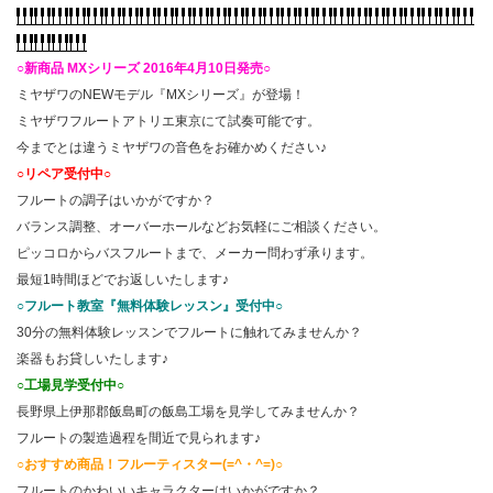
○新商品 MXシリーズ 2016年4月10日発売○
ミヤザワのNEWモデル『MXシリーズ』が登場！
ミヤザワフルートアトリエ東京にて試奏可能です。
今までとは違うミヤザワの音色をお確かめください♪
○リペア受付中○
フルートの調子はいかがですか？
バランス調整、オーバーホールなどお気軽にご相談ください。
ピッコロからバスフルートまで、メーカー問わず承ります。
最短1時間ほどでお返しいたします♪
○フルート教室『無料体験レッスン』受付中○
30分の無料体験レッスンでフルートに触れてみませんか？
楽器もお貸しいたします♪
○工場見学受付中○
長野県上伊那郡飯島町の飯島工場を見学してみませんか？
フルートの製造過程を間近で見られます♪
○おすすめ商品！フルーティスター(=^・^=)○
フルートのかわいいキャラクターはいかがですか？