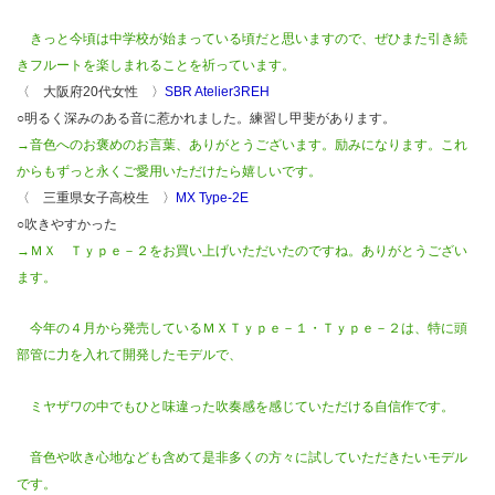
きっと今頃は中学校が始まっている頃だと思いますので、
ぜひまた引き続
きフルートを楽しまれることを祈っています。
〈 大阪府20代女性 〉
SBR Atelier3REH
○明るく深みのある音に惹かれました。練習し甲斐があります。
→音色へのお褒めのお言葉、ありがとうございます。励みになります。これ
からもずっと永くご愛用いただけたら嬉しいです。
〈 三重県女子高校生 〉
MX Type-2E
○吹きやすかった
→ＭＸ Ｔｙｐｅ－２をお買い上げいただいたのですね。ありがとうござい
ます。
今年の４月から発売しているＭＸＴｙｐｅ－１・Ｔｙｐｅ－２は、特に頭
部管に力を入れて開発したモデルで、
ミヤザワの中でもひと味違った吹奏感を感じていただける自信作です。
音色や吹き心地なども含めて是非多くの方々に試していただきたいモデル
です。