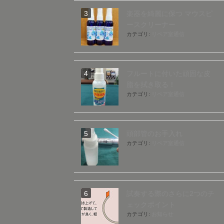
楽器を綺麗に保つ マウスピ
ースクリーナー
カテゴリ:
リペア室通信
フルートに付いた頑固な皮
脂を拭き取る！
カテゴリ:
リペア室通信
頭部管のお手入れ
カテゴリ:
リペア室通信
試奏する際のさらに2つのチ
ェックポイント
カテゴリ:
お知らせ