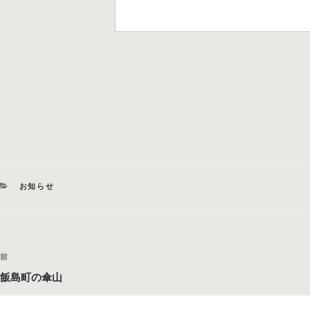
カ
お知らせ
テ
ゴ
リ
ー
投
過
前
稿
去
飯島町の傘山
の
ナ
投
ビ