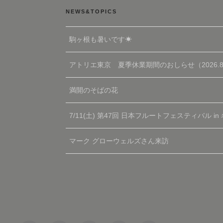
NEWS&TOPICS
駒ヶ根も暑いです☀
アトリエ東京 夏季休業期間のおしらせ（2026.8.9～
満開のそばの花
7/11(土) 第47回 日本フルートフェスティバル in
マーク グローウェルズさん来訪