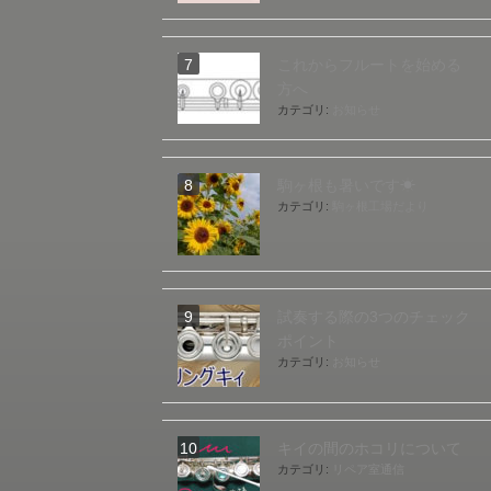
これからフルートを始める
方へ
カテゴリ:
お知らせ
駒ヶ根も暑いです☀
カテゴリ:
駒ヶ根工場だより
試奏する際の3つのチェック
ポイント
カテゴリ:
お知らせ
キイの間のホコリについて
カテゴリ:
リペア室通信