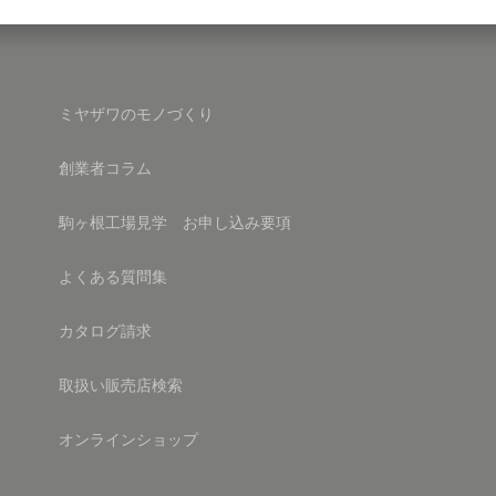
稿
ゲ
ー
シ
ミヤザワのモノづくり
ョ
ン
創業者コラム
駒ヶ根工場見学 お申し込み要項
よくある質問集
カタログ請求
取扱い販売店検索
オンラインショップ