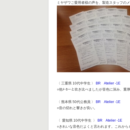
ミヤザワご愛用者様の声を、製造スタッフの
〈 三重県 10代中学生 〉
BR Atelier -1E
○他ﾒｰｶーと吹き比べましたが音色に深み、重
〈 熊本県 50代公務員 〉
BR Atelier -1E
○音の切れと響きが良い。
〈 愛知県 10代中学生 〉
BR Atelier -1E
○きれいな音色だよくと言われます。これから