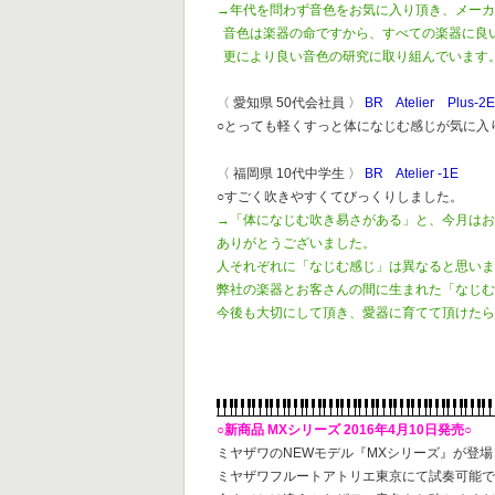
→年代を問わず音色をお気に入り頂き、メー
音色は楽器の命ですから、すべての楽器に良
更により良い音色の研究に取り組んでいます
〈 愛知県 50代会社員 〉
BR Atelier Plus-2
○とっても軽くすっと体になじむ感じが気に入
〈 福岡県 10代中学生 〉
BR Atelier -1E
○すごく吹きやすくてびっくりしました。
→「体になじむ吹き易さがある」と、今月は
ありがとうございました。
人それぞれに「なじむ感じ」は異なると思い
弊社の楽器とお客さんの間に生まれた「なじ
今後も大切にして頂き、愛器に育てて頂けた
○新商品 MXシリーズ 2016年4月10日発売○
ミヤザワのNEWモデル『MXシリーズ』が登場
ミヤザワフルートアトリエ東京にて試奏可能