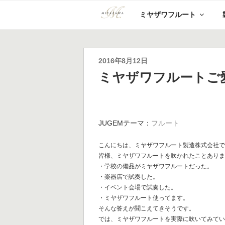
コ
ミヤザワフルート
ン
テ
ン
ツ
へ
投
2016年8月12日
ス
稿
ミヤザワフルートご愛用
キ
日:
ッ
プ
JUGEMテーマ：
フルート
こんにちは、ミヤザワフルート製造株式会社
皆様、ミヤザワフルートを吹かれたことあり
・学校の備品がミヤザワフルートだった。
・楽器店で試奏した。
・イベント会場で試奏した。
・ミヤザワフルート使ってます。
そんな答えが聞こえてきそうです。
では、ミヤザワフルートを実際に吹いてみて