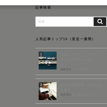
記事検索
検
検
索:
索
人気記事トップ10（直近一週間）
見落としがち！フルートに
おけるお手入れの盲点 そ
の２
カテゴリ:
リペア室通信
駒ヶ根工場見学 お申し込
み要項
カテゴリ:
駒ヶ根工場だより