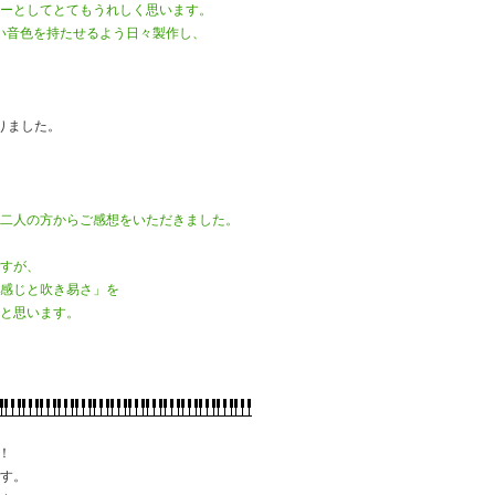
カーとしてとてもうれしく思います。
い音色を持たせるよう日々製作し、
。
E
りました。
お二人の方からご感想をいただきました。
ますが、
む感じと吹き易さ」を
らと思います。
！
です。