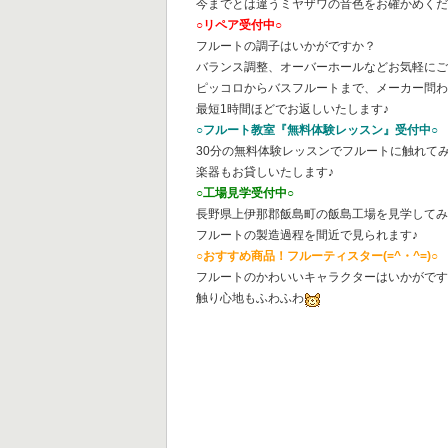
今までとは違うミヤザワの音色をお確かめくだ
○リペア受付中○
フルートの調子はいかがですか？
バランス調整、オーバーホールなどお気軽に
ピッコロからバスフルートまで、メーカー問
最短1時間ほどでお返しいたします♪
○フルート教室『無料体験レッスン』受付中○
30分の無料体験レッスンでフルートに触れて
楽器もお貸しいたします♪
○工場見学受付中○
長野県上伊那郡飯島町の飯島工場を見学して
フルートの製造過程を間近で見られます♪
○おすすめ商品！フルーティスター(=^・^=)○
フルートのかわいいキャラクターはいかがで
触り心地もふわふわ