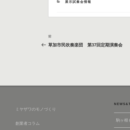
カ
展示試奏会情報
テ
ゴ
リ
ー
投
過
前
稿
去
草加市民吹奏楽団 第37回定期演奏会
の
ナ
投
ビ
稿
ゲ
ー
シ
ョ
ン
NEWS&
ミヤザワのモノづくり
駒ヶ根
創業者コラム