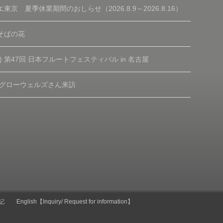
東京 夏季休業期間のおしらせ（2026.8.9～2026.8.16）
そばの花
(土) 第47回 日本フルートフェスティバル in 名古屋
 グローウェルズさん来訪
記
English【Inquiry/ Request for information】