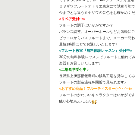
ミヤザワフルートアトリエ東京にて試奏可能
今までとは違うミヤザワの音色をお確かめくだ
○リペア受付中○
フルートの調子はいかがですか？
バランス調整、オーバーホールなどお気軽に
ピッコロからバスフルートまで、メーカー問
最短1時間ほどでお返しいたします♪
○フルート教室『無料体験レッスン』受付中○
30分の無料体験レッスンでフルートに触れて
楽器もお貸しいたします♪
○工場見学受付中○
長野県上伊那郡飯島町の飯島工場を見学して
フルートの製造過程を間近で見られます♪
○おすすめ商品！フルーティスター(=^・^=)○
フルートのかわいいキャラクターはいかがで
触り心地もふわふわ