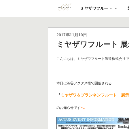
コ
ミヤザワフルート
ン
テ
ン
ツ
へ
投
2017年11月10日
ス
稿
ミヤザワフルート 
キ
日:
ッ
プ
こんにちは、ミヤザワフルート製造株式会社
本日は渋谷アクタス様で開催される
『
ミヤザワ＆ブランネンフルート 展
のお知らせです