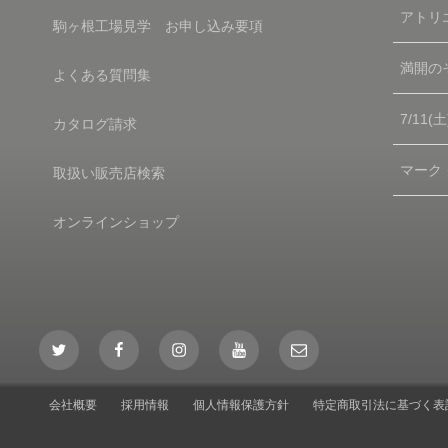
アトリエ
駒ヶ根工場見学 お申し込み要項
満開の
よくある質問集
7/11
カタログ請求
マーク
取扱い販売店検索
オンラインショップ
Twitter
Facebook
Instagram
YouTube
Mail
会社概要
採用情報
個人情報保護方針
特定商取引法に基づく表