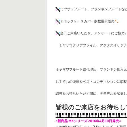
ミヤザワフルート、ブランネンフルートな
ナホックケースカバー多数展示販売
当日ご来店いただき、アンケートにご協力
ミヤザワクリアファイル、アクタスオリジナ
ミヤザワフルート総代理店、ブランネン輸入
お手持ちの楽器をベストコンディションに調
調整をお待ちいただく間に、各モデルを試奏
皆様のご来店をお待ちし
○新商品 MXシリーズ 2016年4月10日発売○
ミヤザワのNEWモデル『MXシリーズ』が登場