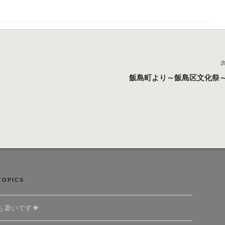
飯島町より～飯島区文化祭
TOPICS
も暑いです☀