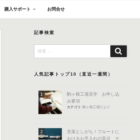
購入サポート
お問合せ
記事検索
検
検
索:
索
人気記事トップ10（直近一週間）
駒ヶ根工場見学 お申し込
み要項
カテゴリ:
駒ヶ根工場だより
見落としがち！フルートに
おけるお手入れの盲点 そ