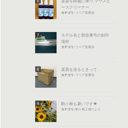
楽器を綺麗に保つ マウスピ
ースクリーナー
カテゴリ:
リペア室通信
モデル名と製造番号の刻印
場所
カテゴリ:
リペア室通信
楽器を送るときって…
カテゴリ:
リペア室通信
駒ヶ根も暑いです☀
カテゴリ:
駒ヶ根工場だより