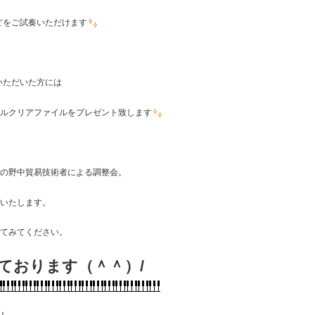
どをご試奏いただけます
いただいた方には
ルクリアファイルをプレゼント致します
元の野中貿易技術者による調整会。
整いたします。
してみてください。
ております（＾＾）/
！