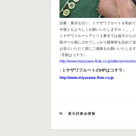
試奏・展示も行い、ミヤザワフルートを初め
今後ともよろしくお願いいたしますｍ（＿＿
ミヤザワフルートアトリエ東京では遠方から
段ボール箱に入れてしっかり緩衝材を詰めて
お送りいただく前にご連絡をお願いいたしま
↓手順はコチラ↓
http://www.miyazawa-flute.co.jp/afterservice/m
↓ミヤザワフルートのHPはコチラ↓
http://www.miyazawa-flute.co.jp
カ
展示試奏会情報
テ
ゴ
リ
ー