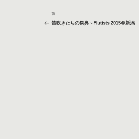
投
過
前
稿
去
笛吹きたちの祭典～Flutists 2015＠新潟
の
ナ
投
ビ
稿
ゲ
ー
シ
ョ
ン