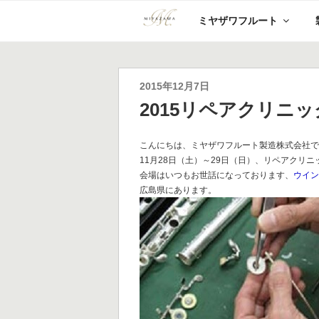
コ
ミヤザワフルート
ン
テ
ン
ツ
へ
投
2015年12月7日
ス
稿
2015リペアクリニ
キ
日:
ッ
プ
こんにちは、ミヤザワフルート製造株式会社
11月28日（土）～29日（日）、リペアクリ
会場はいつもお世話になっております、
ウイ
広島県にあります。