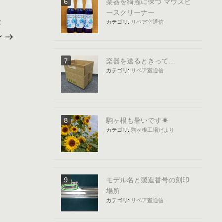
楽器を綺麗に保つ マウスピ
ースクリーナー
カテゴリ:
リペア室通信
次
次
の
ン
投
稿
楽器を送るときって…
カテゴリ:
リペア室通信
駒ヶ根も暑いです☀
カテゴリ:
駒ヶ根工場だより
モデル名と製造番号の刻印
場所
カテゴリ:
リペア室通信