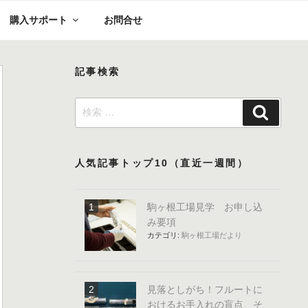
購入サポート
お問合せ
記事検索
検
検
索:
索
人気記事トップ10（直近一週間）
駒ヶ根工場見学 お申し込
み要項
カテゴリ:
駒ヶ根工場だより
見落としがち！フルートに
おけるお手入れの盲点 そ