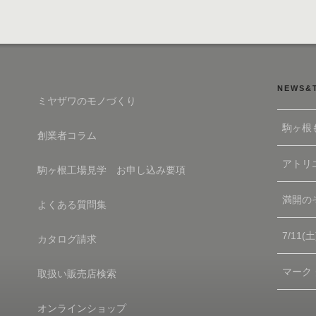
NEWS&
ミヤザワのモノづくり
駒ヶ根
創業者コラム
アトリエ
駒ヶ根工場見学 お申し込み要項
満開の
よくある質問集
7/11
カタログ請求
マーク
取扱い販売店検索
オンラインショップ