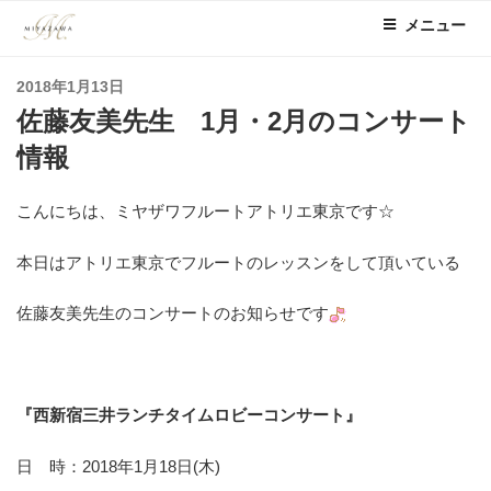
コ
メニュー
ン
テ
投
2018年1月13日
ン
稿
佐藤友美先生 1月・2月のコンサート
ツ
日:
へ
情報
ス
キ
こんにちは、ミヤザワフルートアトリエ東京です☆
ッ
プ
本日はアトリエ東京でフルートのレッスンをして頂いている
佐藤友美先生のコンサートのお知らせです
『西新宿三井ランチタイムロビーコンサート
』
日 時：2018年1月18日(木)