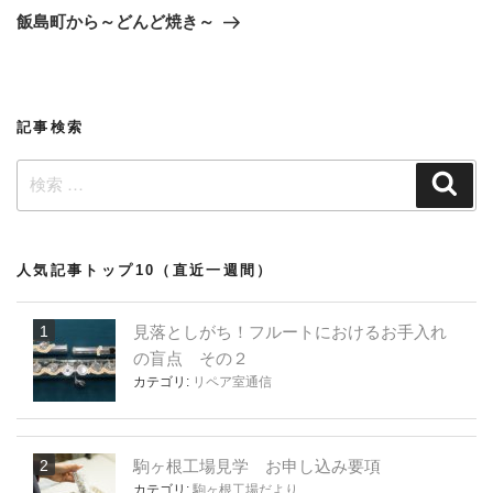
稿
ゲ
の
飯島町から～どんど焼き～
投
ー
稿
シ
ョ
記事検索
ン
検
検
索
索:
人気記事トップ10（直近一週間）
見落としがち！フルートにおけるお手入れ
の盲点 その２
カテゴリ:
リペア室通信
駒ヶ根工場見学 お申し込み要項
カテゴリ:
駒ヶ根工場だより