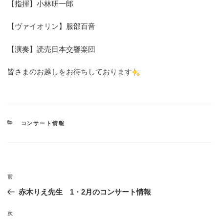
【指揮】小林研一郎
【ヴァイオリン】服部百音
【演奏】読売日本交響楽団
皆さまのお越しをお待ちしております
カ
コンサート情報
テ
ゴ
リ
ー
投
過
前
稿
去
赤木りえ先生 1・2月のコンサート情報
ナ
の
ビ
投
次
次