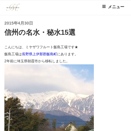
コ
メニュー
ン
テ
投
2015年4月30日
ン
稿
信州の名水・秘水15選
ツ
日:
へ
ス
こんにちは、ミヤザワフルート飯島工場です★
キ
飯島工場は
長野県上伊那郡
飯島町
にあります。
ッ
2年前に埼玉県朝霞市から移転しました。
プ