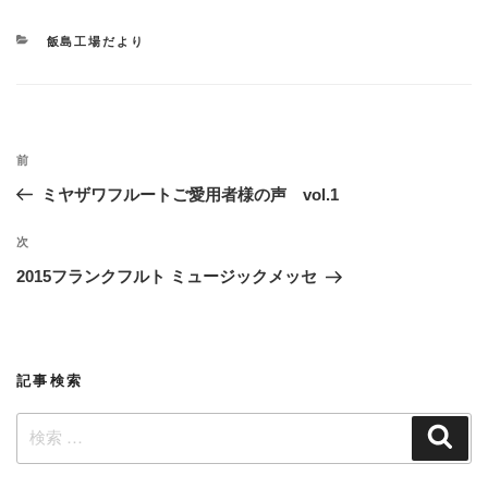
カ
飯島工場だより
テ
ゴ
リ
ー
投
過
前
稿
去
ミヤザワフルートご愛用者様の声 vol.1
ナ
の
ビ
投
次
次
稿
ゲ
の
2015フランクフルト ミュージックメッセ
投
ー
稿
シ
ョ
記事検索
ン
検
検
索
索: