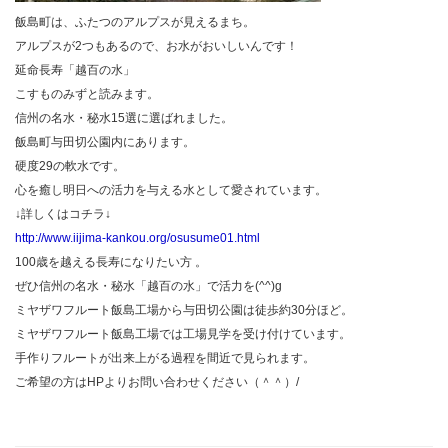
飯島町は、ふたつのアルプスが見えるまち。
アルプスが2つもあるので、お水がおいしいんです！
延命長寿「越百の水」
こすものみずと読みます。
信州の名水・秘水15選に選ばれました。
飯島町与田切公園内にあります。
硬度29の軟水です。
心を癒し明日への活力を与える水として愛されています。
↓詳しくはコチラ↓
http://www.iijima-kankou.org/osusume01.html
100歳を越える長寿になりたい方 。
ぜひ信州の名水・秘水「越百の水」で活力を(^^)g
ミヤザワフルート飯島工場から与田切公園は徒歩約30分ほど。
ミヤザワフルート飯島工場では工場見学を受け付けています。
手作りフルートが出来上がる過程を間近で見られます。
ご希望の方はHPよりお問い合わせください（＾＾）/