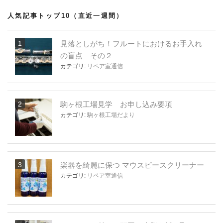
人気記事トップ10（直近一週間）
見落としがち！フルートにおけるお手入れ
の盲点 その２
カテゴリ:
リペア室通信
駒ヶ根工場見学 お申し込み要項
カテゴリ:
駒ヶ根工場だより
楽器を綺麗に保つ マウスピースクリーナー
カテゴリ:
リペア室通信