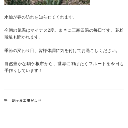
水仙が春の訪れを知らせてくれます。
今朝の気温はマイナス2度。まさに三寒四温の毎日です。花粉
飛散も聞かれます。
季節の変わり目、皆様体調に気を付けてお過ごしください。
自然豊かな駒ケ根市から、世界に羽ばたくフルートを今日も
手作りしています！
カ
駒ヶ根工場だより
テ
ゴ
リ
ー