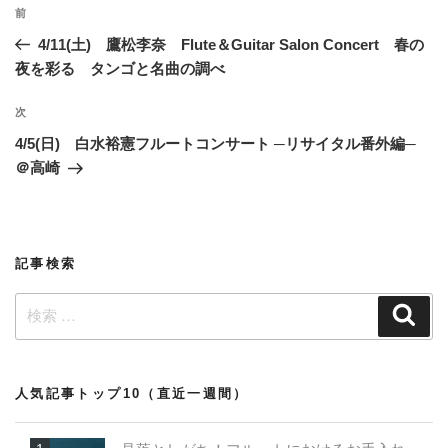
投
過
前
稿
去
4/11(土) 鷹松李奈 Flute＆Guitar Salon Concert 春の
ナ
の
夜を彩る タンゴと名曲の調べ
ビ
投
稿
ゲ
次
次
の
ー
4/5(日) 白水裕憲フルートコンサート ─リサイタル番外編─
投
＠高崎
シ
稿
ョ
ン
記事検索
検
検
索
索:
人気記事トップ10（直近一週間）