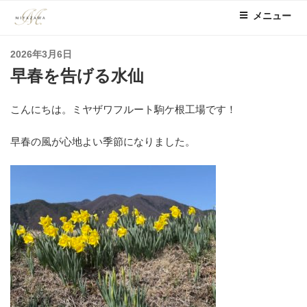
コ
メニュー
ン
テ
投
2026年3月6日
ン
稿
早春を告げる水仙
ツ
日:
へ
ス
こんにちは。ミヤザワフルート駒ケ根工場です！
キ
ッ
早春の風が心地よい季節になりました。
プ