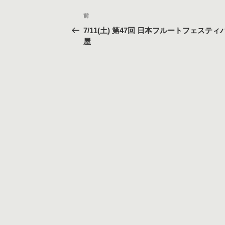
投
過
前
稿
去
7/11(土) 第47回 日本フルートフェスティバ
の
ナ
屋
投
ビ
稿
ゲ
ー
シ
ョ
ン