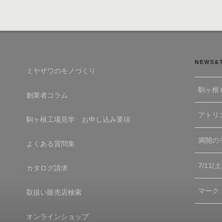
NEWS&
ミヤザワのモノづくり
駒ヶ根
創業者コラム
アトリエ
駒ヶ根工場見学 お申し込み要項
満開の
よくある質問集
7/11
カタログ請求
マーク
取扱い販売店検索
オンラインショップ