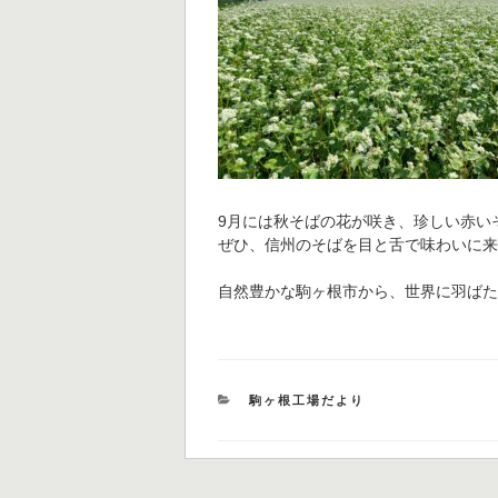
9月には秋そばの花が咲き、珍しい赤い
ぜひ、信州のそばを目と舌で味わいに来
自然豊かな駒ヶ根市から、世界に羽ば
カ
駒ヶ根工場だより
テ
ゴ
リ
ー