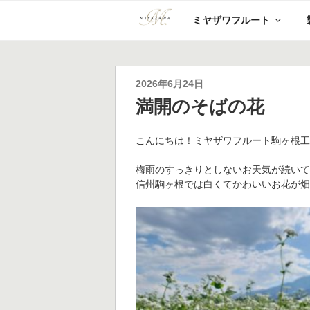
コ
ミヤザワフルート
ン
テ
ン
ツ
へ
投
2026年6月24日
ス
稿
満開のそばの花
キ
日:
ッ
プ
こんにちは！ミヤザワフルート駒ヶ根
梅雨のすっきりとしないお天気が続い
信州駒ヶ根では白くてかわいいお花が