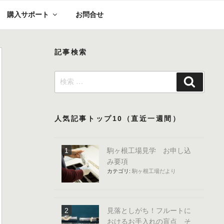
購入サポート
お問合せ
記事検索
検
検
索:
索
人気記事トップ10（直近一週間）
駒ヶ根工場見学 お申し込
み要項
カテゴリ:
駒ヶ根工場だより
見落としがち！フルートに
おけるお手入れの盲点 そ