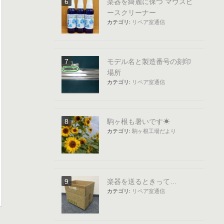
楽器を綺麗に保つ マウスピ
ースクリーナー
カテゴリ:
リペア室通信
モデル名と製造番号の刻印
場所
カテゴリ:
リペア室通信
駒ヶ根も暑いです☀
カテゴリ:
駒ヶ根工場だより
楽器を送るときって…
カテゴリ:
リペア室通信