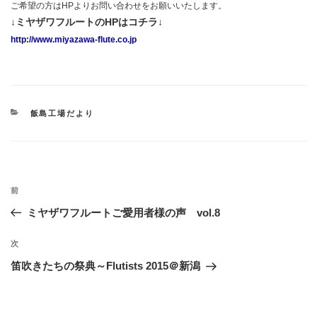
ご希望の方はHPよりお問い合わせをお願いいたします。
↓ミヤザワフルートのHPはコチラ↓
http://www.miyazawa-flute.co.jp
カ
飯島工場だより
テ
ゴ
リ
ー
投
過
前
稿
去
ミヤザワフルートご愛用者様の声 vol.8
ナ
の
ビ
投
次
次
稿
ゲ
の
笛吹きたちの祭典～Flutists 2015＠新潟
投
ー
稿
シ