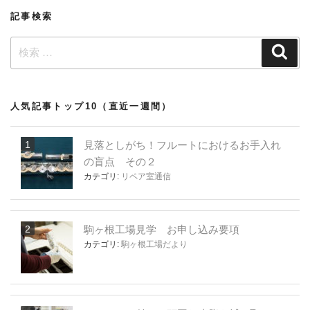
ョ
記事検索
ン
検
検
索
索:
人気記事トップ10（直近一週間）
見落としがち！フルートにおけるお手入れ
の盲点 その２
カテゴリ:
リペア室通信
駒ヶ根工場見学 お申し込み要項
カテゴリ:
駒ヶ根工場だより