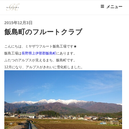
コ
メニュー
ン
テ
投
2015年12月3日
ン
稿
飯島町のフルートクラブ
ツ
日:
へ
ス
こんにちは、ミヤザワフルート飯島工場です★
キ
飯島工場は
長野県上伊那郡飯島町
にあります。
ッ
ふたつのアルプスが見えるまち、飯島町です。
プ
12月になり、アルプスがきれいに雪化粧しました。