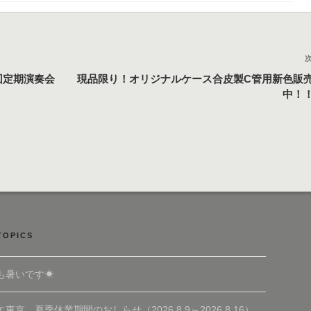
回定期演奏会
現品限り！オリジナルケース合皮製C管用新色販
中！
TOPICS
も暑いです☀
東京 夏季休業期間のおしらせ（2026.8.9～2026.8.16）