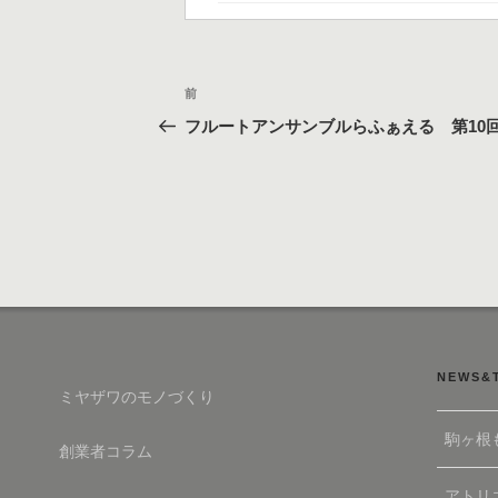
リ
ー
投
過
前
稿
去
フルートアンサンブルらふぁえる 第10
の
ナ
投
ビ
稿
ゲ
ー
シ
ョ
ン
NEWS&
ミヤザワのモノづくり
駒ヶ根
創業者コラム
アトリエ