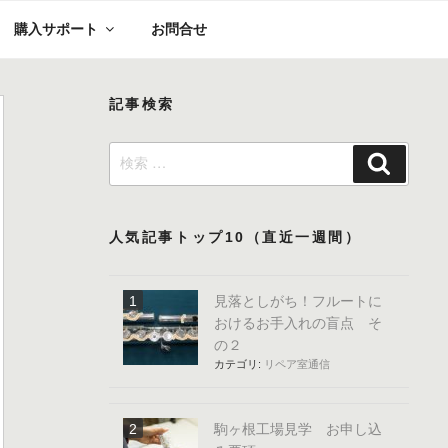
購入サポート
お問合せ
記事検索
検
検
索:
索
人気記事トップ10（直近一週間）
見落としがち！フルートに
おけるお手入れの盲点 そ
の２
カテゴリ:
リペア室通信
駒ヶ根工場見学 お申し込