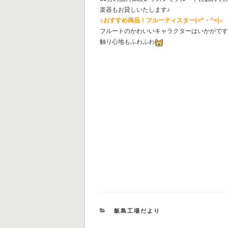
楽器もお貸しいたします♪
○おすすめ商品！フルーティスター(=^・^=)○
フルートのかわいいキャラクターはいかがで
触り心地もふわふわ
カ
飯島工場だより
テ
ゴ