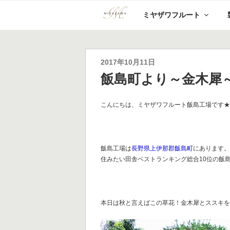
コ
ミヤザワフルート
ン
テ
ン
ツ
へ
投
2017年10月11日
ス
稿
飯島町より～金木犀
キ
日:
ッ
プ
こんにちは、ミヤザワフルート飯島工場です
飯島工場は
長野県上伊那郡飯島町
にあります
住みたい田舎ベストランキング総合10位の飯
本日は秋と言えばこの草花！金木犀とススキ