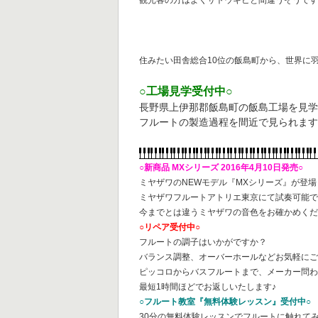
住みたい田舎総合10位の飯島町から、世界に
○工場見学受付中○
長野県上伊那郡飯島町の飯島工場を見
フルートの製造過程を間近で見られます
○新商品 MXシリーズ 2016年4月10日発売○
ミヤザワのNEWモデル『MXシリーズ』が登場
ミヤザワフルートアトリエ東京にて試奏可能
今までとは違うミヤザワの音色をお確かめくだ
○リペア受付中○
フルートの調子はいかがですか？
バランス調整、オーバーホールなどお気軽に
ピッコロからバスフルートまで、メーカー問
最短1時間ほどでお返しいたします♪
○フルート教室『無料体験レッスン』受付中○
30分の無料体験レッスンでフルートに触れて