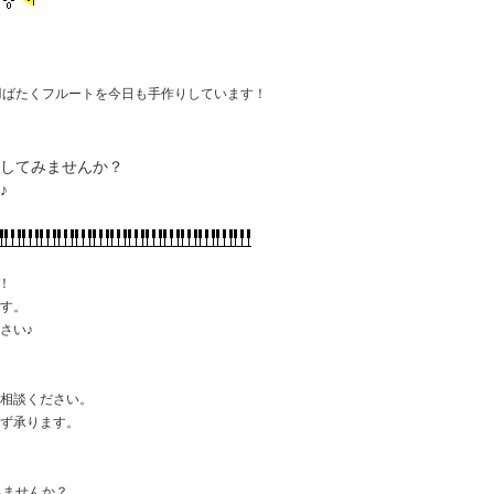
羽ばたくフルートを今日も手作りしています！
学してみませんか？
♪
！
です。
さい♪
ご相談ください。
わず承ります。
みませんか？