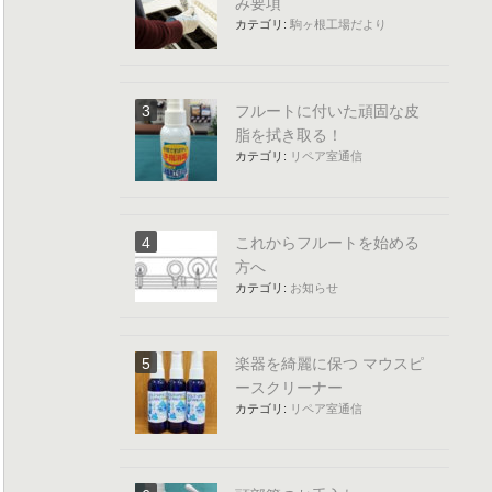
み要項
カテゴリ:
駒ヶ根工場だより
フルートに付いた頑固な皮
脂を拭き取る！
カテゴリ:
リペア室通信
これからフルートを始める
方へ
カテゴリ:
お知らせ
楽器を綺麗に保つ マウスピ
ースクリーナー
カテゴリ:
リペア室通信