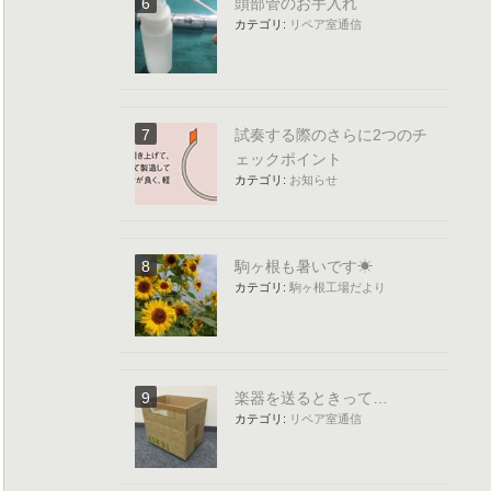
頭部管のお手入れ
カテゴリ:
リペア室通信
試奏する際のさらに2つのチ
ェックポイント
カテゴリ:
お知らせ
駒ヶ根も暑いです☀
カテゴリ:
駒ヶ根工場だより
楽器を送るときって…
カテゴリ:
リペア室通信