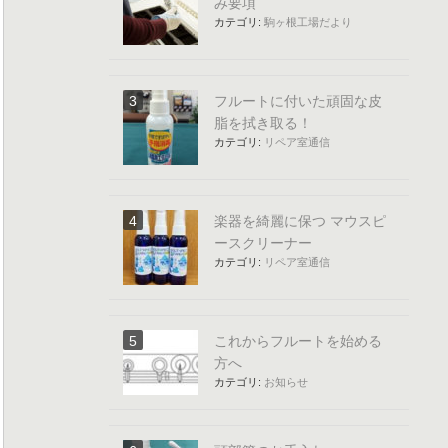
み要項
カテゴリ:
駒ヶ根工場だより
フルートに付いた頑固な皮
脂を拭き取る！
カテゴリ:
リペア室通信
楽器を綺麗に保つ マウスピ
ースクリーナー
カテゴリ:
リペア室通信
これからフルートを始める
方へ
カテゴリ:
お知らせ