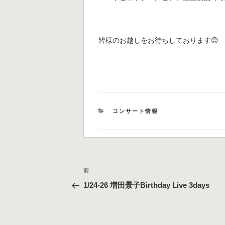
皆様のお越しをお待ちしております😊
カ
コンサート情報
テ
ゴ
リ
ー
投
過
前
稿
去
1/24-26 増田景子Birthday Live 3days
の
ナ
投
ビ
稿
ゲ