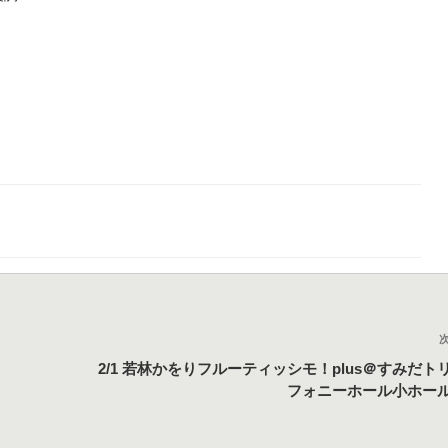
2/1 若林かをりフルーティッシモ！plus＠すみだト
フォニーホール小ホー