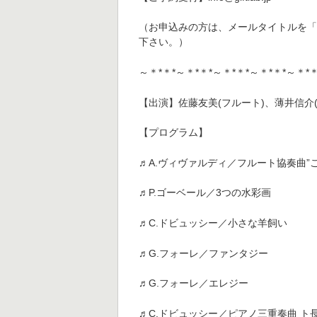
（お申込みの方は、メールタイトルを
下さい。）
～＊*＊*～＊*＊*～＊*＊*～＊*＊*～＊*＊
【出演】佐藤友美(フルート)、薄井信介(
【プログラム】
♬A.ヴィヴァルディ／フルート協奏曲”ごしきひ
♬P.ゴーベール／3つの水彩画
♬C.ドビュッシー／小さな羊飼い
♬G.フォーレ／ファンタジー
♬G.フォーレ／エレジー
♬C.ドビュッシー／ピアノ三重奏曲 ト