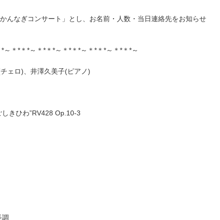
「かんなぎコンサート」とし、お名前・人数・当日連絡先をお知らせ
*～＊*＊*～＊*＊*～＊*＊*～＊*＊*～＊*＊*～
チェロ)、井澤久美子(ピアノ)
わ”RV428 Op.10-3
長調