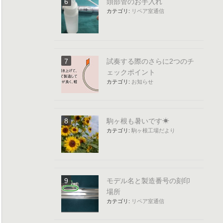
頭部管のお手入れ
カテゴリ:
リペア室通信
試奏する際のさらに2つのチ
ェックポイント
カテゴリ:
お知らせ
駒ヶ根も暑いです☀
カテゴリ:
駒ヶ根工場だより
モデル名と製造番号の刻印
場所
カテゴリ:
リペア室通信