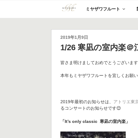
コ
ミヤザワフルート
ン
テ
ン
ツ
へ
投
2019年1月9日
ス
稿
1/26 寒凪の室内楽＠江東
キ
日:
ッ
プ
皆さま明けましておめでとうございま
本年もミヤザワフルートを宜しくお願い
2019年最初のお知らせは、
アトリエ東
るコンサートのお知らせです😊
「It’s only classic 寒凪の室内楽」