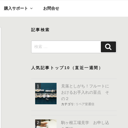
購入サポート
お問合せ
記事検索
検
検
索:
索
人気記事トップ10（直近一週間）
見落としがち！フルートに
おけるお手入れの盲点 そ
の２
カテゴリ:
リペア室通信
駒ヶ根工場見学 お申し込