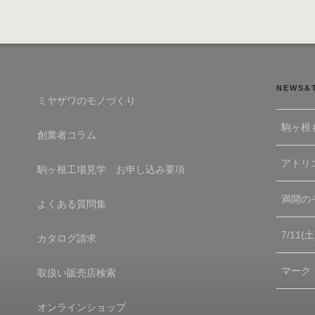
NEWS&
ミヤザワのモノづくり
駒ヶ根
創業者コラム
アトリエ
駒ヶ根工場見学 お申し込み要項
満開の
よくある質問集
7/11
カタログ請求
マーク
取扱い販売店検索
オンラインショップ