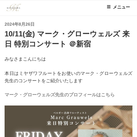
コ
メニュー
ン
テ
投
2024年8月26日
ン
稿
10/11(金) マーク・グローウェルズ 来
ツ
日:
へ
日 特別コンサート ＠新宿
ス
キ
みなさまこんにちは
ッ
プ
本日はミヤザワフルートをお使いのマーク・グローウェルズ
先生のコンサートをご紹介いたします
マーク・グローウェルズ先生のプロフィールはこちら