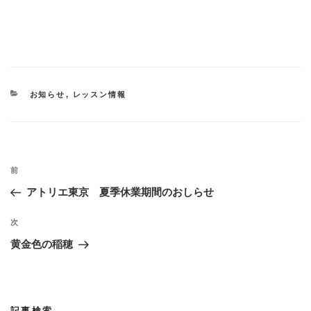
カ
お知らせ
,
レッスン情報
テ
ゴ
リ
ー
投
過
前
稿
去
アトリエ東京 夏季休業期間のおしらせ
ナ
の
ビ
投
次
次
稿
ゲ
の
黄金色の稲穂
投
ー
稿
シ
ョ
記事検索