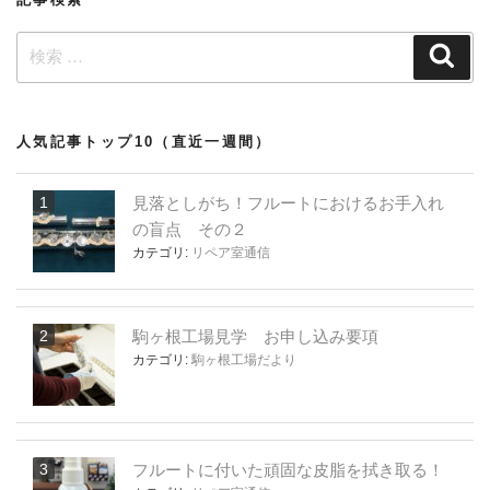
ン
検
検
索
索:
人気記事トップ10（直近一週間）
見落としがち！フルートにおけるお手入れ
の盲点 その２
カテゴリ:
リペア室通信
駒ヶ根工場見学 お申し込み要項
カテゴリ:
駒ヶ根工場だより
フルートに付いた頑固な皮脂を拭き取る！