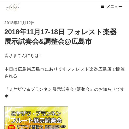
コ
メニュー
ン
テ
投
2018年11月12日
ン
稿
2018年11月17-18日 フォレスト楽器
ツ
日:
へ
展示試奏会&調整会@広島市
ス
キ
皆さまこんにちは！
ッ
プ
本日は広島県広島市にありますフォレスト楽器広島店で開催
される
『ミヤザワ＆ブランネン展示試奏会+調整会』のお知らせです
🍁