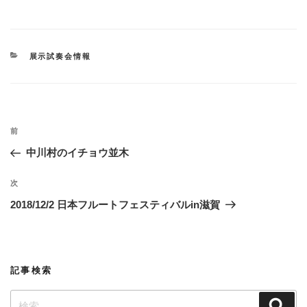
カ
展示試奏会情報
テ
ゴ
リ
ー
投
過
前
稿
去
中川村のイチョウ並木
ナ
の
ビ
投
次
次
稿
ゲ
の
2018/12/2 日本フルートフェスティバルin滋賀
投
ー
稿
シ
ョ
記事検索
ン
検
検