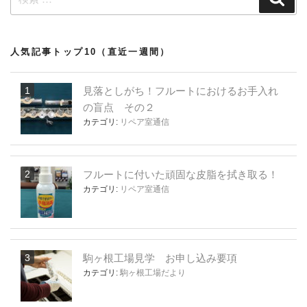
索
索:
人気記事トップ10（直近一週間）
見落としがち！フルートにおけるお手入れ
の盲点 その２
カテゴリ:
リペア室通信
フルートに付いた頑固な皮脂を拭き取る！
カテゴリ:
リペア室通信
駒ヶ根工場見学 お申し込み要項
カテゴリ:
駒ヶ根工場だより