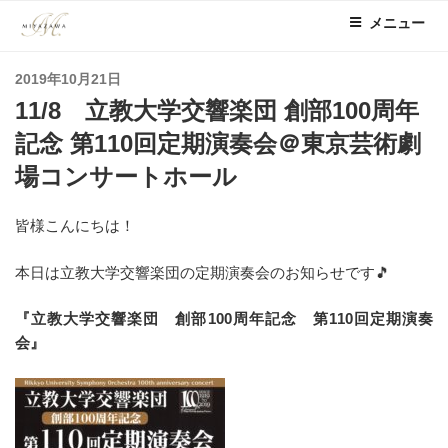
コ
メニュー
ン
テ
投
2019年10月21日
ン
稿
11/8 立教大学交響楽団 創部100周年
ツ
日:
へ
記念 第110回定期演奏会＠東京芸術劇
ス
場コンサートホール
キ
ッ
皆様こんにちは！
プ
本日は立教大学交響楽団の定期演奏会のお知らせです🎵
『立教大学交響楽団 創部100周年記念 第110回定期演奏
会』