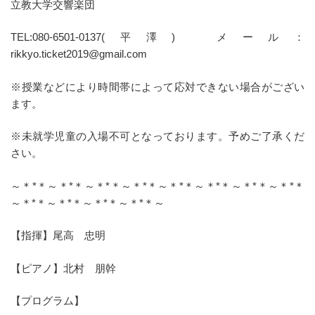
立教大学交響楽団
TEL:080-6501-0137(平澤) メール：
rikkyo.ticket2019@gmail.com
※授業などにより時間帯によって応対できない場合がござい
ます。
※未就学児童の入場不可となっております。予めご了承くだ
さい。
～＊*＊～＊*＊～＊*＊～＊*＊～＊*＊～＊*＊～＊*＊～＊*＊
～＊*＊～＊*＊～＊*＊～＊*＊～
【指揮】尾高 忠明
【ピアノ】北村 朋幹
【プログラム】