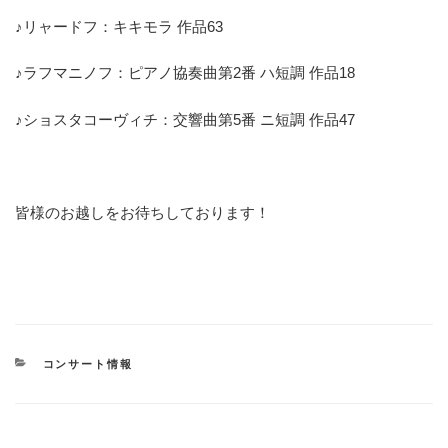
♪リャードフ：キキモラ 作品63
♪ラフマニノフ：ピアノ協奏曲第2番 ハ短調 作品18
♪ショスタコーヴィチ：交響曲第5番 ニ短調 作品47
皆様のお越しをお待ちしております！
カ
コンサート情報
テ
ゴ
リ
ー