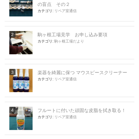
の盲点 その２
カテゴリ:
リペア室通信
駒ヶ根工場見学 お申し込み要項
カテゴリ:
駒ヶ根工場だより
楽器を綺麗に保つ マウスピースクリーナー
カテゴリ:
リペア室通信
フルートに付いた頑固な皮脂を拭き取る！
カテゴリ:
リペア室通信