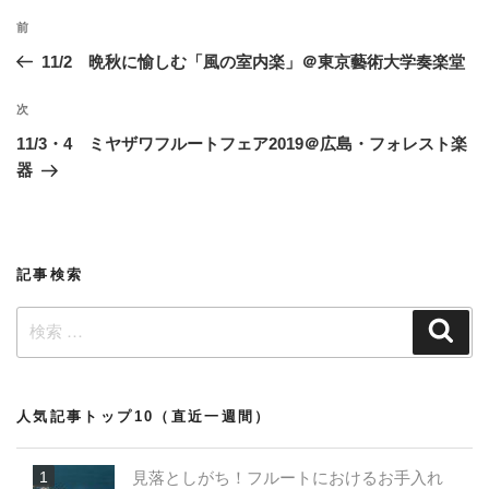
投
過
前
稿
去
11/2 晩秋に愉しむ「風の室内楽」＠東京藝術大学奏楽堂
ナ
の
ビ
投
次
次
稿
ゲ
の
11/3・4 ミヤザワフルートフェア2019＠広島・フォレスト楽
投
ー
器
稿
シ
ョ
ン
記事検索
検
検
索
索:
人気記事トップ10（直近一週間）
見落としがち！フルートにおけるお手入れ