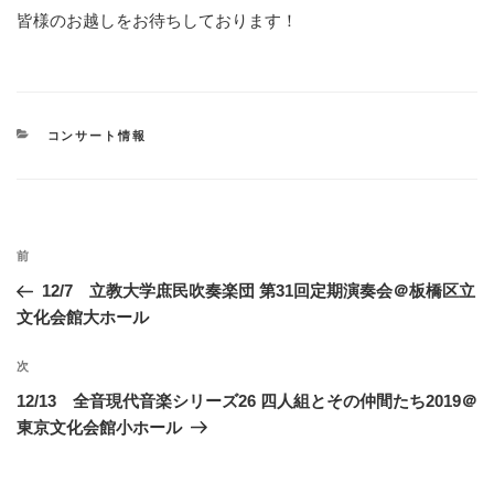
皆様のお越しをお待ちしております！
カ
コンサート情報
テ
ゴ
リ
ー
投
過
前
稿
去
12/7 立教大学庶民吹奏楽団 第31回定期演奏会＠板橋区立
ナ
の
文化会館大ホール
ビ
投
稿
ゲ
次
次
の
ー
12/13 全音現代音楽シリーズ26 四人組とその仲間たち2019＠
投
東京文化会館小ホール
シ
稿
ョ
ン