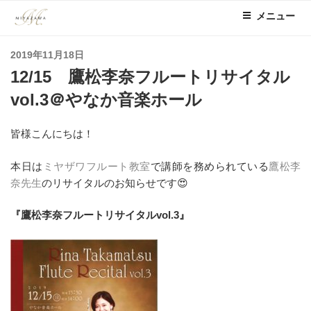
コ
メニュー
ン
テ
投
2019年11月18日
ン
稿
12/15 鷹松李奈フルートリサイタル
ツ
日:
へ
vol.3＠やなか音楽ホール
ス
キ
皆様こんにちは！
ッ
プ
本日は
ミヤザワフルート教室
で講師を務められている
鷹松李
奈先生
のリサイタルのお知らせです😍
『鷹松李奈フルートリサイタルvol.3』