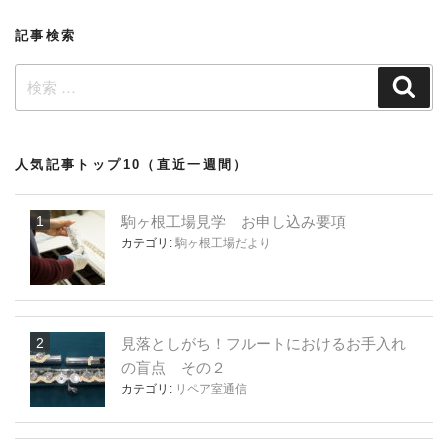
記事検索
検
検
索
索:
人気記事トップ10（直近一週間）
駒ヶ根工場見学 お申し込み要項
カテゴリ:
駒ヶ根工場だより
見落としがち！フルートにおけるお手入れ
の盲点 その２
カテゴリ:
リペア室通信