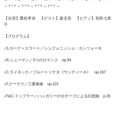
～＊*＊～＊*＊～＊*＊～＊*＊～
【出演】鷹松李奈 【ゲスト】森圭吾 【ピアノ】前島七菜
子
【プログラム】
♪S.カーク＝エラート／シンフォニッシェ・カンツォーネ
♪R.シューマン／3つのロマンス op.94
♪C.ライネッケ／フルートソナタ《ウンディーネ》 op.167
♪F.クーラウ／三重奏曲 op.119
♪F&C.ドップラー／ハンガリーのモチーフによる幻想曲 p.35