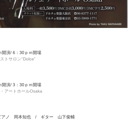
ｍ開演/ 6：30ｐｍ開場
トサロン‘‘Dolce”
ｍ開演/ 3：30ｐｍ開場
・アートホールOsaka
アノ 岡本知也 / ギター 山下俊輔