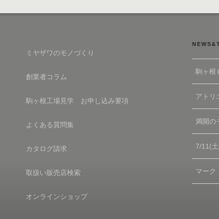
ョ
ン
NEWS&
ミヤザワのモノづくり
駒ヶ根
創業者コラム
アトリエ
駒ヶ根工場見学 お申し込み要項
満開の
よくある質問集
7/11
カタログ請求
マーク
取扱い販売店検索
オンラインショップ