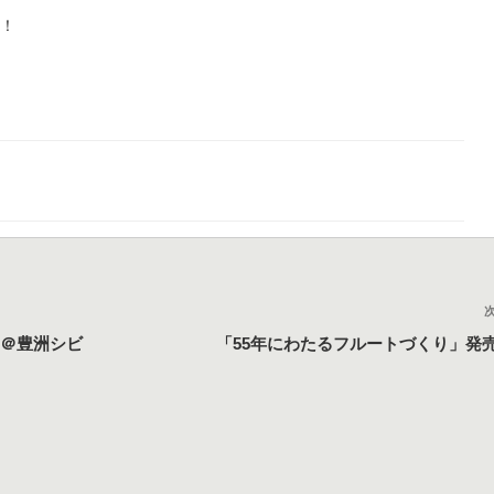
す！
ト ＠豊洲シビ
「55年にわたるフルートづくり」発