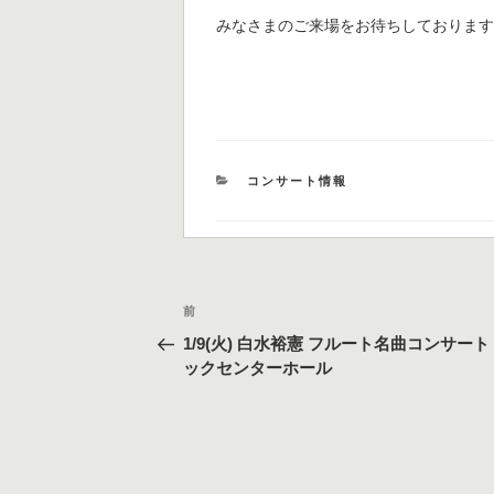
みなさまのご来場をお待ちしておりま
カ
コンサート情報
テ
ゴ
リ
ー
投
過
前
稿
去
1/9(火) 白水裕憲 フルート名曲コンサー
の
ナ
ックセンターホール
投
ビ
稿
ゲ
ー
シ