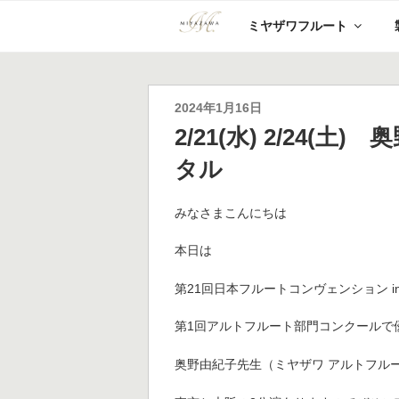
コ
ミヤザワフルート
ン
テ
ン
ツ
へ
投
2024年1月16日
ス
稿
2/21(水) 2/24(
キ
日:
ッ
タル
プ
みなさまこんにちは
本日は
第21回日本フルートコンヴェンション in KA
第1回アルトフルート部門コンクールで
奥野由紀子先生（ミヤザワ アルトフル