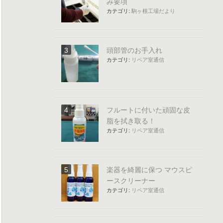
み要項
カテゴリ:
駒ヶ根工場だより
頭部管のお手入れ
カテゴリ:
リペア室通信
フルートに付いた頑固な皮
脂を拭き取る！
カテゴリ:
リペア室通信
楽器を綺麗に保つ マウスピ
ースクリーナー
カテゴリ:
リペア室通信