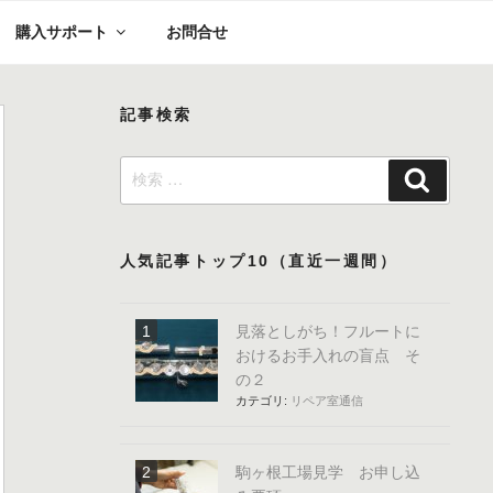
購入サポート
お問合せ
記事検索
検
検
索:
索
人気記事トップ10（直近一週間）
見落としがち！フルートに
おけるお手入れの盲点 そ
の２
カテゴリ:
リペア室通信
駒ヶ根工場見学 お申し込