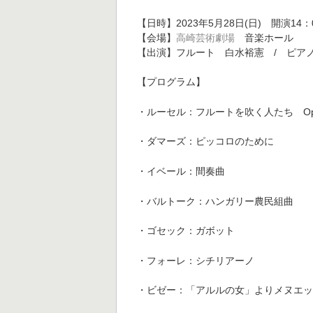
【日時】2023年5月28日(日) 開演14：
【会場】
高崎芸術劇場
音楽ホール
【出演】フルート 白水裕憲 / ピア
【プログラム】
・ルーセル：フルートを吹く人たち Op.
・ダマーズ：ピッコロのために
・イベール：間奏曲
・バルトーク：ハンガリー農民組曲
・ゴセック：ガボット
・フォーレ：シチリアーノ
・ビゼー：「アルルの女」よりメヌエ