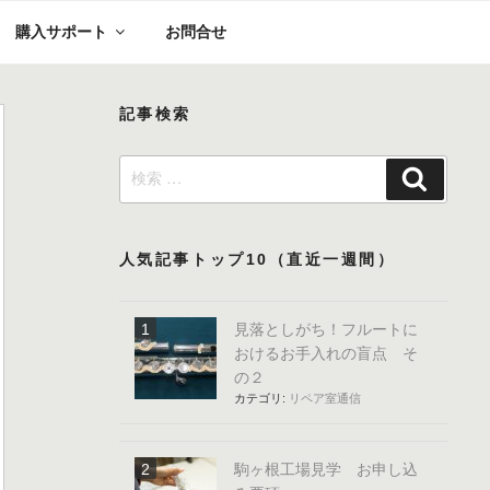
購入サポート
お問合せ
記事検索
検
検
索:
索
人気記事トップ10（直近一週間）
見落としがち！フルートに
おけるお手入れの盲点 そ
の２
カテゴリ:
リペア室通信
駒ヶ根工場見学 お申し込