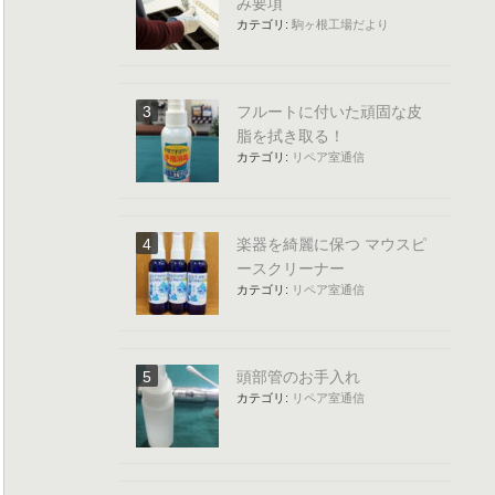
み要項
カテゴリ:
駒ヶ根工場だより
フルートに付いた頑固な皮
脂を拭き取る！
カテゴリ:
リペア室通信
楽器を綺麗に保つ マウスピ
ースクリーナー
カテゴリ:
リペア室通信
頭部管のお手入れ
カテゴリ:
リペア室通信