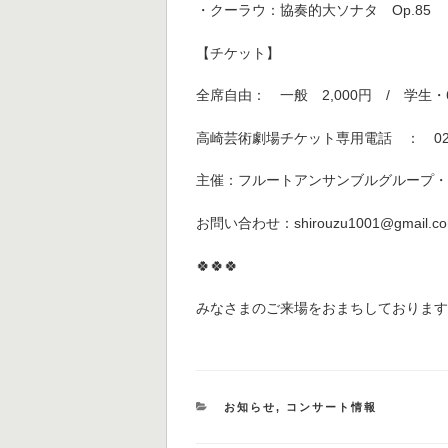
・クーラウ：協奏的大ソナタ Op.85
【チケット】
全席自由： 一般 2,000円 / 学生・6
高崎芸術劇場チケット専用電話 ： 027-3
主催：フルートアンサンブルグループ
お問い合わせ：shirouzu1001@gmail
🍀🍀🍀
みなさまのご来場をおまちしておりま
カ
お知らせ
,
コンサート情報
テ
ゴ