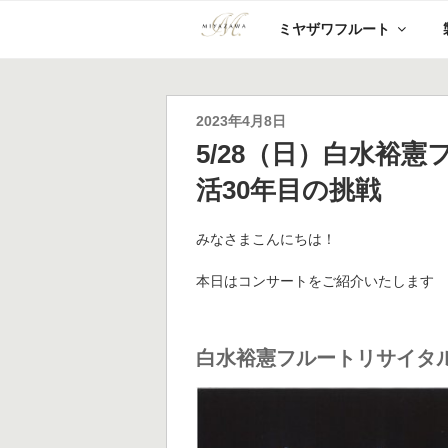
コ
ミヤザワフルート
ン
テ
ン
ツ
へ
投
2023年4月8日
ス
稿
5/28（日）白水裕
キ
日:
ッ
活30年目の挑戦
プ
みなさまこんにちは！
本日はコンサートをご紹介いたします
白水裕憲フルートリサイタル