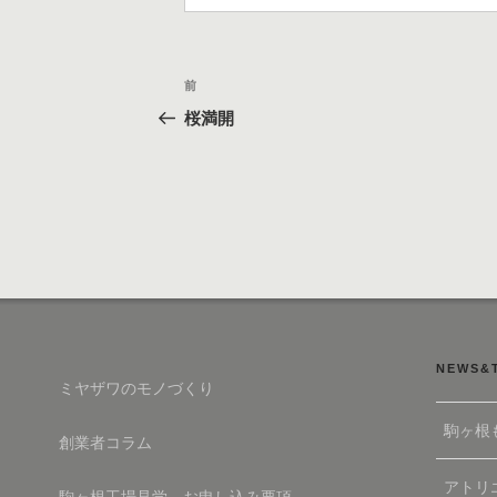
リ
ー
投
過
前
稿
去
桜満開
の
ナ
投
ビ
稿
ゲ
ー
シ
ョ
ン
NEWS&
ミヤザワのモノづくり
駒ヶ根
創業者コラム
アトリエ