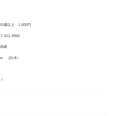
5歳以上 1,000円
21-3900
・高崎
.com (白水）
す！