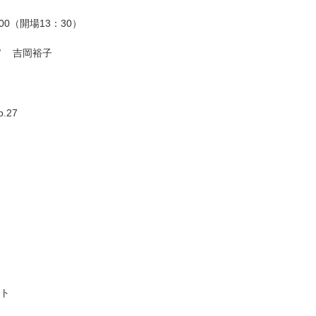
00（開場13：30）
ノ 吉岡裕子
27
ット