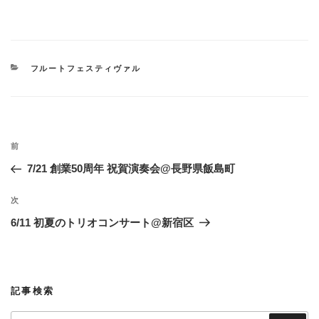
カ
フルートフェスティヴァル
テ
ゴ
リ
ー
投
過
前
稿
去
7/21 創業50周年 祝賀演奏会@長野県飯島町
ナ
の
ビ
投
次
次
稿
ゲ
の
6/11 初夏のトリオコンサート@新宿区
投
ー
稿
シ
ョ
記事検索
ン