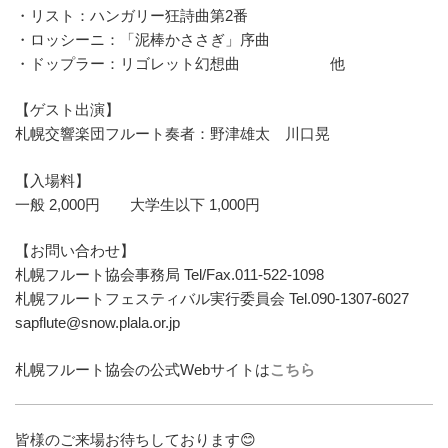
・リスト：ハンガリー狂詩曲第2番
・ロッシーニ：「泥棒かささぎ」序曲
・ドップラー：リゴレット幻想曲 他
【ゲスト出演】
札幌交響楽団フルート奏者：野津雄太 川口晃
【入場料】
一般 2,000円 大学生以下 1,000円
【お問い合わせ】
札幌フルート協会事務局 Tel/Fax.011-522-1098
札幌フルートフェスティバル実行委員会 Tel.090-1307-6027
sapflute@snow.plala.or.jp
札幌フルート協会の公式Webサイトは
こちら
皆様のご来場お待ちしております😊