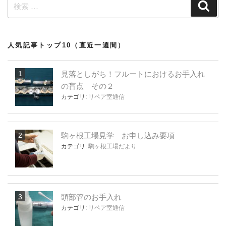
検
検
索
索:
人気記事トップ10（直近一週間）
見落としがち！フルートにおけるお手入れ
の盲点 その２
カテゴリ:
リペア室通信
駒ヶ根工場見学 お申し込み要項
カテゴリ:
駒ヶ根工場だより
頭部管のお手入れ
カテゴリ:
リペア室通信