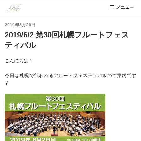
コ
メニュー
ン
テ
投
2019年5月20日
ン
稿
2019/6/2 第30回札幌フルートフェス
ツ
日:
へ
ティバル
ス
キ
こんにちは！
ッ
プ
今日は札幌で行われるフルートフェスティバルのご案内です
🎵