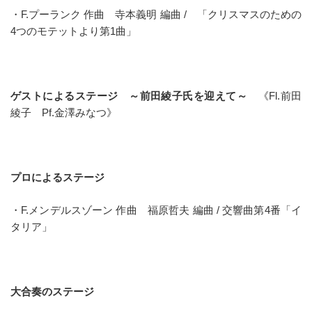
・F.プーランク 作曲 寺本義明 編曲 / 「クリスマスのための
4つのモテットより第1曲」
ゲストによるステージ ～前田綾子氏を迎えて～
《Fl.前田
綾子 Pf.金澤みなつ》
プロによるステージ
・F.メンデルスゾーン 作曲 福原哲夫 編曲 / 交響曲第4番「イ
タリア」
大合奏のステージ