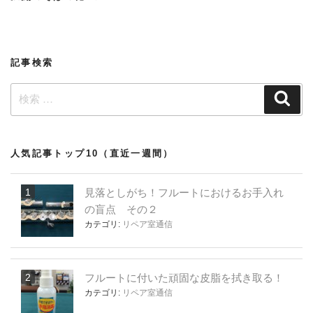
投
ー
稿
シ
ョ
記事検索
ン
検
検
索
索:
人気記事トップ10（直近一週間）
見落としがち！フルートにおけるお手入れ
の盲点 その２
カテゴリ:
リペア室通信
フルートに付いた頑固な皮脂を拭き取る！
カテゴリ:
リペア室通信