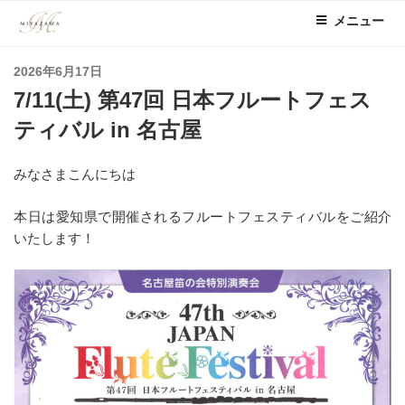
コ
メニュー
ン
テ
投
2026年6月17日
ン
稿
7/11(土) 第47回 日本フルートフェス
ツ
日:
へ
ティバル in 名古屋
ス
キ
みなさまこんにちは
ッ
プ
本日は愛知県で開催されるフルートフェスティバルをご紹介
いたします！