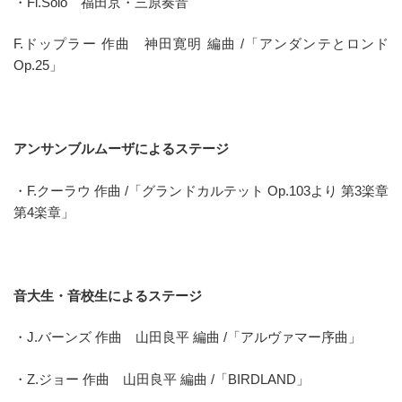
・Fl.Solo 福田京・三原奏音
F.ドップラー 作曲 神田寛明 編曲 /「アンダンテとロンド
Op.25」
アンサンブルムーザによるステージ
・F.クーラウ 作曲 /「グランドカルテット Op.103より 第3楽章
第4楽章」
音大生・音校生によるステージ
・J.バーンズ 作曲 山田良平 編曲 /「アルヴァマー序曲」
・Z.ジョー 作曲 山田良平 編曲 /「BIRDLAND」