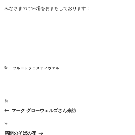
みなさまのご来場をおまちしております！
カ
フルートフェスティヴァル
テ
ゴ
リ
ー
投
過
前
稿
去
マーク グローウェルズさん来訪
ナ
の
ビ
投
次
次
稿
ゲ
の
満開のそばの花